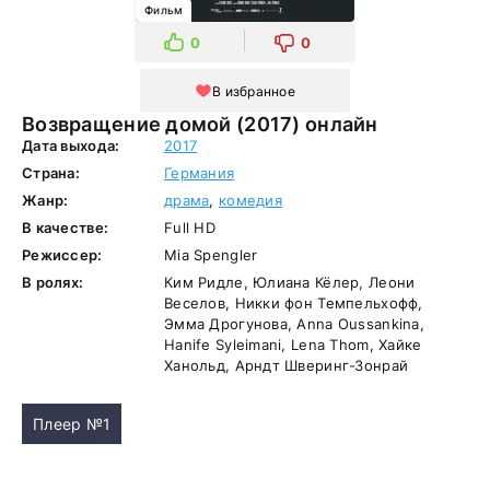
Фильм
0
0
В избранное
Возвращение домой (2017) онлайн
Дата выхода:
2017
Страна:
Германия
Жанр:
драма
,
комедия
В качестве:
Full HD
Режиссер:
Mia Spengler
В ролях:
Ким Ридле, Юлиана Кёлер, Леони
Веселов, Никки фон Темпельхофф,
Эмма Дрогунова, Anna Oussankina,
Hanife Syleimani, Lena Thom, Хайке
Ханольд, Арндт Шверинг-Зонрай
Плеер №1