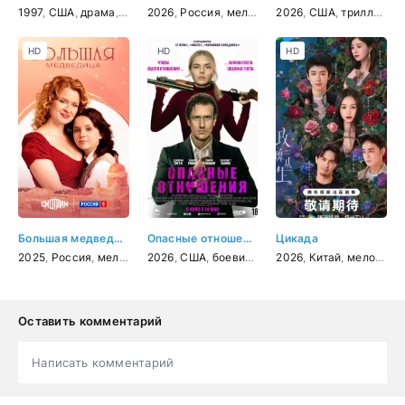
1997
,
США
,
драма
,
мелодрама
2026
,
Россия
,
комедия
,
мелодрама
2026
,
США
,
триллер
,
де
HD
HD
HD
Большая медведица
Опасные отношения
Цикада
2025
,
Россия
,
мелодрама
2026
,
США
,
боевик
,
триллер
2026
,
,
комедия
Китай
,
мелодрама
Оставить комментарий
Написать комментарий