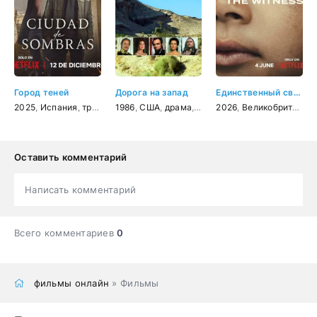
Город теней
Дорога на запад
Единственный свидетель
2025
,
Испания
,
триллер
1986
,
драма
,
США
,
криминал
,
драма
,
,
вестерн
детектив
2026
,
биография
,
Великобритания
Оставить комментарий
Написать комментарий
Всего комментариев
0
фильмы онлайн
» Фильмы