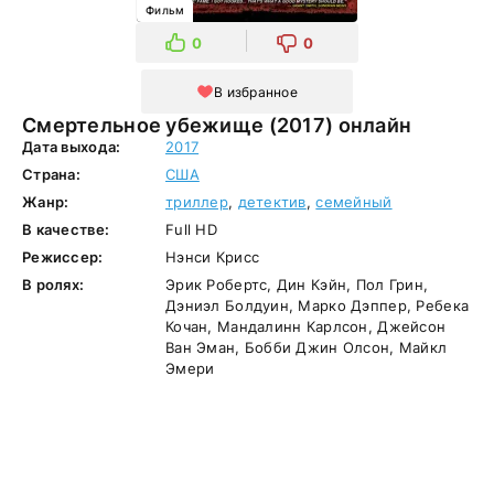
Фильм
0
0
В избранное
Смертельное убежище (2017) онлайн
Дата выхода:
2017
Страна:
США
Жанр:
триллер
,
детектив
,
семейный
В качестве:
Full HD
Режиссер:
Нэнси Крисс
В ролях:
Эрик Робертс, Дин Кэйн, Пол Грин,
Дэниэл Болдуин, Марко Дэппер, Ребека
Кочан, Мандалинн Карлсон, Джейсон
Ван Эман, Бобби Джин Олсон, Майкл
Эмери