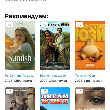
Рекомендуем:
HD
HD
HD
Рыба-луна (и другие истории о Грин-Лейк)
Всего на неделю
Толстяк Юзи
2025
,
США
,
драма
2022
,
США
,
комедия
,
приключения
2025
,
Иран
,
мультфильм
HD
HD
HD