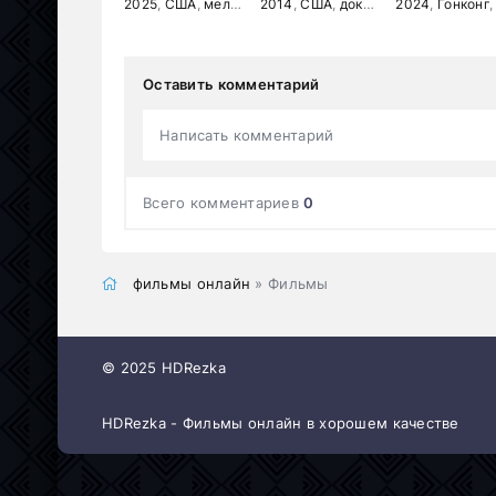
2025
,
США
,
мелодрама
2014
,
комедия
,
США
,
документальный
2024
,
Гонконг
,
прик
Оставить комментарий
Написать комментарий
Всего комментариев
0
фильмы онлайн
» Фильмы
© 2025 HDRezka
HDRezka - Фильмы онлайн в хорошем качестве