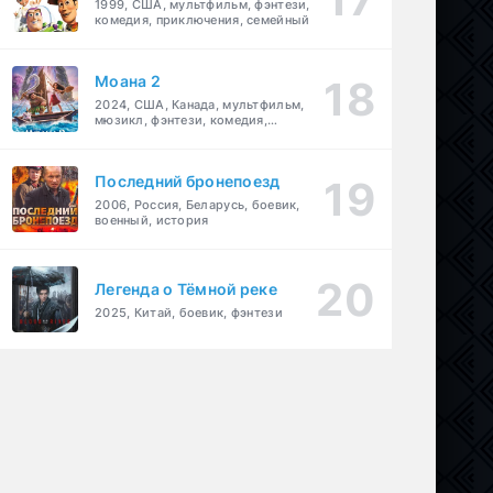
1999, США, мультфильм, фэнтези,
комедия, приключения, семейный
Моана 2
2024, США, Канада, мультфильм,
мюзикл, фэнтези, комедия,
приключения, семейный
Последний бронепоезд
2006, Россия, Беларусь, боевик,
военный, история
Легенда о Тёмной реке
2025, Китай, боевик, фэнтези