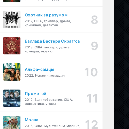
детектив
Охотник за разумом
2017, США, триллер, драма,
криминал, детектив
Баллада Бастера Скраггса
2018, США, вестерн, драма,
комедия, мюзикл
Альфа-самцы
2022, Испания, комедия
Прометей
2012, Великобритания, США,
фантастика, ужасы
Моана
2016, США, мультфильм, мюзикл,