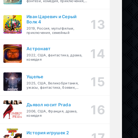
фэнтези, комедия, приключения,
семейный
Иван Царевич и Серый
Волк 4
2019, Россия, мультфильм,
приключения, семейный
Астронавт
2022, США, фантастика, драма,
комедия
Ущелье
2025, США, Великобритания,
ужасы, фантастика, боевик,
мелодрама, приключения
Дьявол носит Prada
2006, США, Франция, драма,
комедия
История игрушек 2