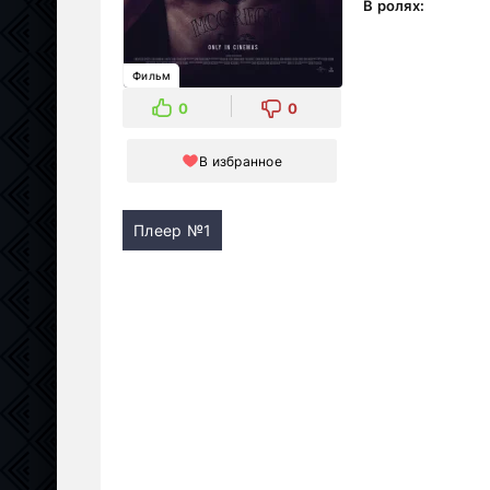
В ролях:
Фильм
0
0
В избранное
Плеер №1