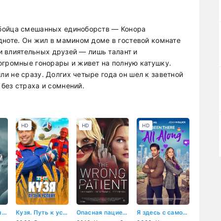
 бойца смешанных единоборств — Конора
дноте. Он жил в мамином доме в гостевой комнате
ни влиятельных друзей — лишь талант и
огромные гонорары и живет на полную катушку.
и не сразу. Долгих четыре года он шел к заветной
без страха и сомнений.
HD
HD
HD
Экстремальный спуск
Кузя. Путь к успеху
Опасная пациентка
Я здесь с самого начала