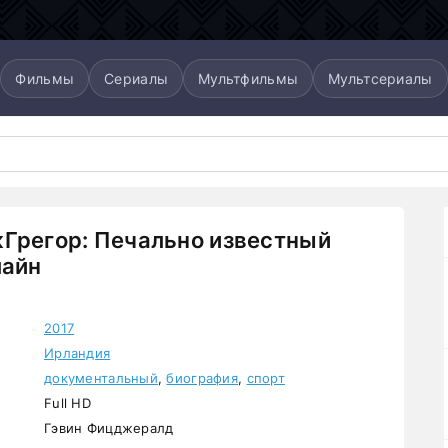
Фильмы
Сериалы
Мультфильмы
Мультсериалы
Грегор: Печально известный
лайн
2017
Ирландия
документальный
,
биография
,
спорт
Full HD
Гэвин Фицджералд