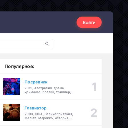
Войти
Популярное:
Посредник
2019, Австралия, драма,
криминал, боевик, триллер,
комедия
Гладиатор
2000, США, Великобритания,
Мальта, Марокко, история,
боевик, драма, приключения