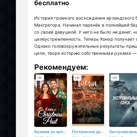
бесплатно
История громкого восхождения ирландского
Макгрегора. Начинал паренёк в полнейшей бе
со своей девушкой. У него не было ни денег, 
целеустремленность. Теперь Конор получает 
Однако головокружительные результаты пришл
цели, творя историю собственными руками — 
Рекомендуем:
HD
HD
HD
Бывшие из прошлого Рождества
Потерянная душа: Обречённый путь «Острова доктора Моро» Ричарда Стэнли