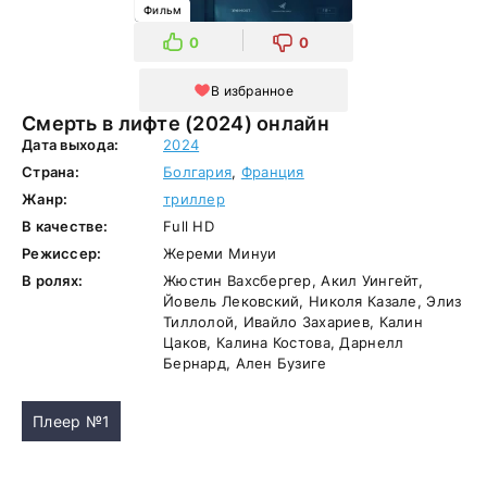
Фильм
0
0
В избранное
Смерть в лифте (2024) онлайн
Дата выхода:
2024
Страна:
Болгария
,
Франция
Жанр:
триллер
В качестве:
Full HD
Режиссер:
Жереми Минуи
В ролях:
Жюстин Вахсбергер, Акил Уингейт,
Йовель Лековский, Николя Казале, Элиз
Тиллолой, Ивайло Захариев, Калин
Цаков, Калина Костова, Дарнелл
Бернард, Ален Бузиге
Плеер №1