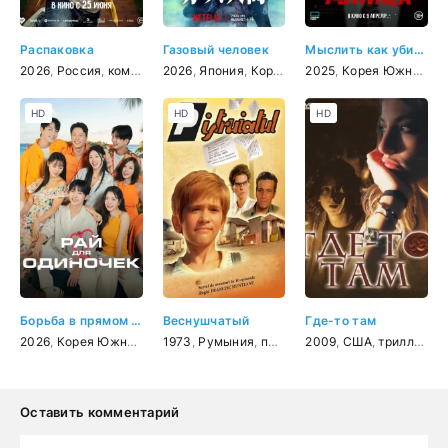
Распаковка
Газовый человек
Мыслить как убийца
2026
,
Россия
,
комедия
2026
,
Япония
,
Корея Южная
2025
,
,
Корея Южная
детектив
,
трилле
,
де
HD
HD
HD
Борьба в прямом эфире
Веснушчатый
Где-то там
2026
,
Корея Южная
,
реальное ТВ
1973
,
Румыния
,
мелодрама
,
приключения
2009
,
США
,
триллер
,
д
Оставить комментарий