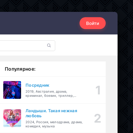
Войти
Популярное:
Посредник
2019, Австралия, драма,
криминал, боевик, триллер,
комедия
Ландыши. Такая нежная
любовь
2024, Россия, мелодрама, драма,
комедия, музыка