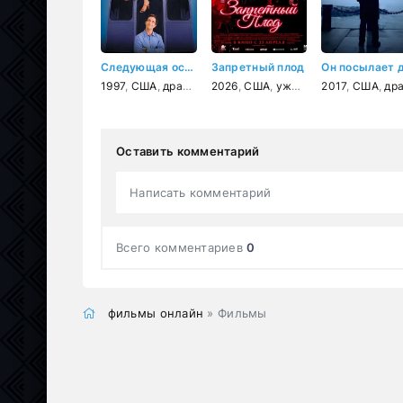
Следующая остановка - страна чудес
Запретный плод
1997
,
США
,
драма
,
мелодрама
2026
,
США
,
,
комедия
ужасы
,
комедия
2017
,
США
,
трил
,
драм
Оставить комментарий
Написать комментарий
Всего комментариев
0
фильмы онлайн
» Фильмы