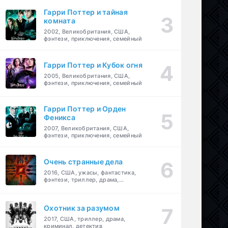
Гарри Поттер и тайная
комната
2002, Великобритания, США,
фэнтези, приключения, семейный
Гарри Поттер и Кубок огня
2005, Великобритания, США,
фэнтези, приключения, семейный
Гарри Поттер и Орден
Феникса
2007, Великобритания, США,
фэнтези, приключения, семейный
Очень странные дела
2016, США, ужасы, фантастика,
фэнтези, триллер, драма,
детектив
Охотник за разумом
2017, США, триллер, драма,
криминал, детектив