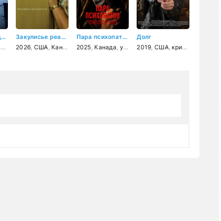
Он посылает дождь
Закулисье реальности
Пара психопатов
Долг
лер
а
,
драма
2026
,
США
,
Канада
,
2025
ужасы
,
Канада
,
ужасы
2019
,
триллер
,
США
,
криминал