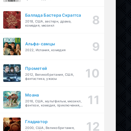
Баллада Бастера Скраггса
2018, США, вестерн, драма,
комедия, мюзикл
Альфа-самцы
2022, Испания, комедия
Прометей
2012, Великобритания, США,
фантастика, ужасы
Моана
2016, США, мультфильм, мюзикл,
фэнтези, комедия, приключения,
семейный
Гладиатор
2000, США, Великобритания,