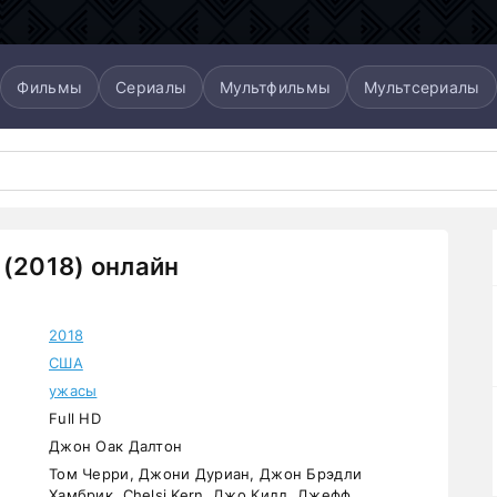
Фильмы
Сериалы
Мультфильмы
Мультсериалы
 (2018) онлайн
2018
США
ужасы
Full HD
Джон Оак Далтон
Том Черри, Джони Дуриан, Джон Брэдли
Хамбрик, Chelsi Kern, Джо Кидд, Джефф