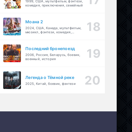
1999, США, мультфильм, фэнтези,
комедия, приключения, семейный
Моана 2
2024, США, Канада, мультфильм,
мюзикл, фэнтези, комедия,
приключения, семейный
Последний бронепоезд
2006, Россия, Беларусь, боевик,
военный, история
Легенда о Тёмной реке
2025, Китай, боевик, фэнтези