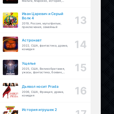
Мальта, Марокко, история,
боевик, драма, приключения
Иван Царевич и Серый
Волк 4
2019, Россия, мультфильм,
приключения, семейный
Астронавт
2022, США, фантастика, драма,
комедия
Ущелье
2025, США, Великобритания,
ужасы, фантастика, боевик,
мелодрама, приключения
Дьявол носит Prada
2006, США, Франция, драма,
комедия
История игрушек 2