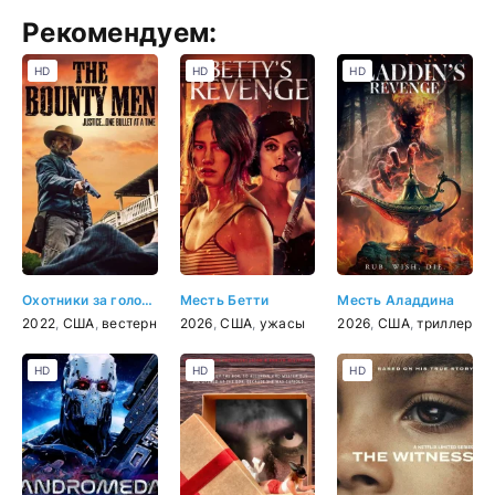
Рекомендуем:
HD
HD
HD
Охотники за головами
Месть Бетти
Месть Аладдина
2022
,
США
,
вестерн
2026
,
США
,
ужасы
2026
,
США
,
триллер
HD
HD
HD