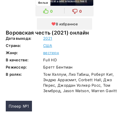
Фильм
0
0
В избранное
Воровская честь (2021) онлайн
Дата выхода:
2021
Страна:
США
Жанр:
вестерн
В качестве:
Full HD
Режиссер:
Бретт Бентман
В ролях:
Том Хэллум, Лиз Табиш, Роберт Кит,
Эндрю Аррасмит, Corbett Hall, Джо
Перес, Джордан Уолкер Росс, Том
Земброд, Jason Watson, Warren Gavitt
Плеер №1