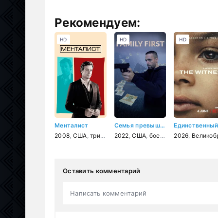
Рекомендуем:
HD
HD
HD
Менталист
Семья превыше всего
2008
,
США
,
триллер
2022
,
детектив
,
США
,
,
драма
боевик
,
криминал
,
драма
2026
,
Великобритан
,
кримин
Оставить комментарий
Написать комментарий