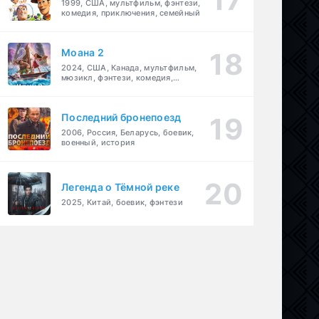
1999, США, мультфильм, фэнтези,
комедия, приключения, семейный
Моана 2
2024, США, Канада, мультфильм,
мюзикл, фэнтези, комедия,
приключения, семейный
Последний бронепоезд
2006, Россия, Беларусь, боевик,
военный, история
Легенда о Тёмной реке
,
драма
2025, Китай, боевик, фэнтези