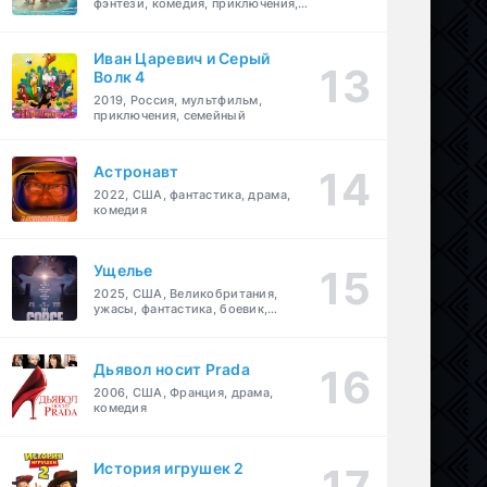
фэнтези, комедия, приключения,
семейный
Иван Царевич и Серый
Волк 4
2019, Россия, мультфильм,
приключения, семейный
Астронавт
2022, США, фантастика, драма,
комедия
Ущелье
2025, США, Великобритания,
ужасы, фантастика, боевик,
мелодрама, приключения
Дьявол носит Prada
2006, США, Франция, драма,
комедия
История игрушек 2