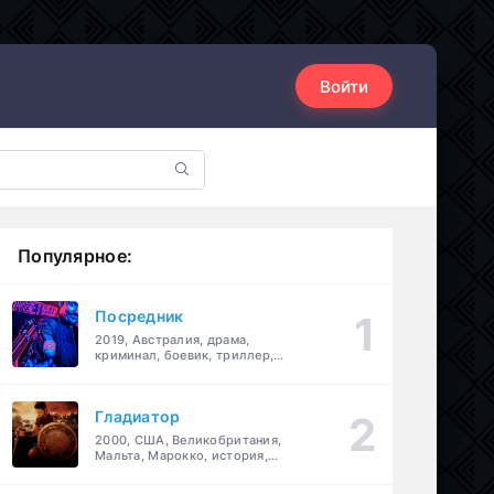
Войти
Популярное:
Посредник
2019, Австралия, драма,
криминал, боевик, триллер,
комедия
Гладиатор
2000, США, Великобритания,
Мальта, Марокко, история,
боевик, драма, приключения