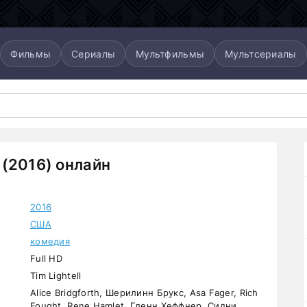
Фильмы
Сериалы
Мультфильмы
Мультсериалы
(2016) онлайн
2016
США
комедия
Full HD
Tim Lightell
Alice Bridgforth, Шерилинн Брукс, Asa Fager, Rich
Fought, Rene Hamlet, Гленн Хеффнер, Сидни