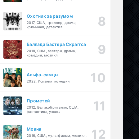
детектив
Охотник за разумом
2017, США, триллер, драма,
криминал, детектив
Баллада Бастера Скраггса
2018, США, вестерн, драма,
комедия, мюзикл
Альфа-самцы
2022, Испания, комедия
Прометей
2012, Великобритания, США,
фантастика, ужасы
Моана
2016, США, мультфильм, мюзикл,