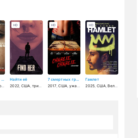
HD
HD
HD
Единственный свидетель
Найти её
7 смертных грехов
Гамлет
ия
ал
2022
,
США
,
США
,
драма
,
триллер
,
криминал
,
2017
детектив
,
США
,
ужасы
2025
,
США
,
Великобритания