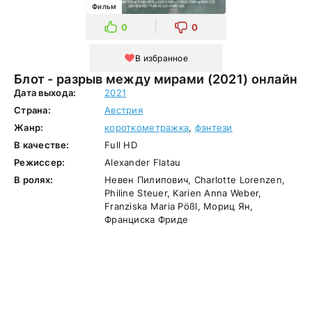
Фильм
0
0
В избранное
Блот - разрыв между мирами (2021) онлайн
Дата выхода:
2021
Страна:
Австрия
Жанр:
короткометражка
,
фэнтези
В качестве:
Full HD
Режиссер:
Alexander Flatau
В ролях:
Невен Пилипович, Charlotte Lorenzen,
Philine Steuer, Karien Anna Weber,
Franziska Maria Pößl, Мориц Ян,
Франциска Фриде