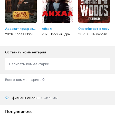
Адвокат призраков
Айхал
Оно обитает в лесу
2026
,
Корея Южная
,
детектив
2025
,
Россия
,
фэнтези
,
драма
,
комедия
,
криминал
2021
,
США
,
короткометражка
Оставить комментарий
Написать комментарий
Всего комментариев
0
фильмы онлайн
» Фильмы
Популярное: