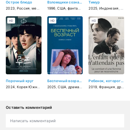
Острое блюдо
Взломщики сознания
Тимур
2023
,
Россия
,
мелодрама
1996
,
США
,
фантастика
,
2025
триллер
,
Индонезия
,
боев
HD
HD
HD
Порочный круг
Беспечный возраст
Ребенок, которого я не ждала
2024
,
Корея Южная
,
драма
2025
,
,
триллер
США
,
драма
,
фантастика
,
комедия
2019
,
Франция
,
драма
,
Оставить комментарий
Написать комментарий