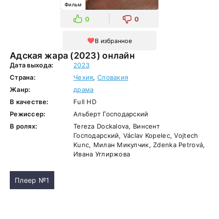
Фильм
0
0
В избранное
Адская жара (2023) онлайн
Дата выхода:
2023
Страна:
Чехия
,
Словакия
Жанр:
драма
В качестве:
Full HD
Режиссер:
Альберт Господарский
В ролях:
Tereza Dockalova, Винсент
Господарский, Václav Kopelec, Vojtech
Kunc, Милан Микулчик, Zdenka Petrová,
Ивана Углиржова
Плеер №1