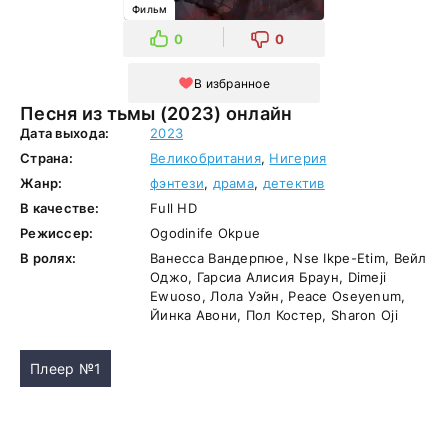
Фильм
0
0
В избранное
Песня из тьмы (2023) онлайн
Дата выхода:
2023
Страна:
Великобритания
,
Нигерия
Жанр:
фэнтези
,
драма
,
детектив
В качестве:
Full HD
Режиссер:
Ogodinife Okpue
В ролях:
Ванесса Вандерпюе, Nse Ikpe-Etim, Вейл
Оджо, Гарсиа Алисия Браун, Dimeji
Ewuoso, Лола Уэйн, Peace Oseyenum,
Йинка Авони, Пол Костер, Sharon Oji
Плеер №1