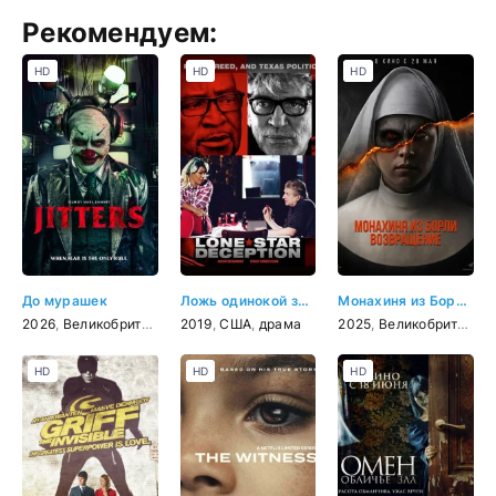
Рекомендуем:
HD
HD
HD
До мурашек
Ложь одинокой звезды
Монахиня из Борли. Возвращение
2026
,
Великобритания
,
2019
ужасы
,
США
,
драма
2025
,
Великобритания
HD
HD
HD