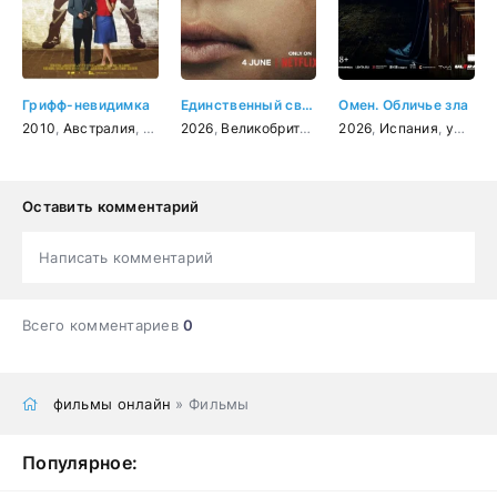
Грифф-невидимка
Единственный свидетель
Омен. Обличье зла
2010
,
Австралия
,
фантастика
2026
,
,
Великобритания
драма
,
мелодрама
,
2026
США
,
комедия
,
,
драма
Испания
,
криминал
,
ужасы
Оставить комментарий
Написать комментарий
Всего комментариев
0
фильмы онлайн
» Фильмы
Популярное: