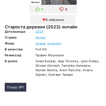
Фильм
0
0
В избранное
Староста деревни (2023) онлайн
Дата выхода:
2023
Страна:
Индия
Жанр:
драма
,
комедия
В качестве:
Full HD
Режиссер:
Правин Морчхале
В ролях:
Сима Бисвас, Ajay Chourey, Jyoti Dubey,
Shivam Dwivedi, Tanishka Hatwalne,
Naman Mishra, Ankit Paroche, Ariana
Sajnani, Бхагван Тивари
Плеер №1