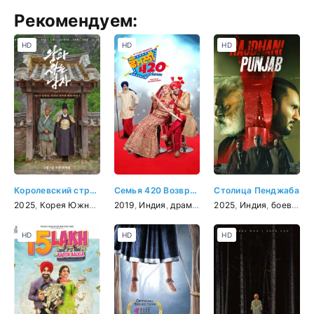
Рекомендуем:
HD
HD
HD
Королевский страж
Семья 420 Возвращение
Столица Пенджаба
2025
,
Корея Южная
,
история
2019
,
,
Индия
биография
,
драма
,
драма
,
комедия
2025
,
Индия
,
боевик
,
д
HD
HD
HD