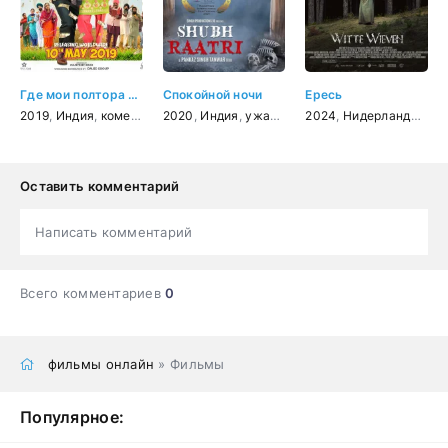
Где мои полтора миллиона?
Спокойной ночи
Ересь
2019
,
Индия
,
комедия
2020
,
Индия
,
ужасы
2024
,
Нидерланды
,
уж
Оставить комментарий
Написать комментарий
Всего комментариев
0
фильмы онлайн
» Фильмы
Популярное: