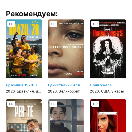
Рекомендуем:
HD
HD
HD
Бразилия 1970: Третья звезда
Единственный свидетель
Ночи ужаса
2026
,
Бразилия
,
документальный
2026
,
Великобритания
,
спорт
,
2020
США
,
,
драма
США
,
ужасы
,
криминал
HD
HD
HD