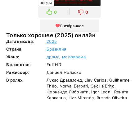
Фильм
0
0
В избранное
Только хорошее (2025) онлайн
Дата выхода:
2025
Страна:
Бразилия
Жанр:
драма
,
мелодрама
В качестве:
Full HD
Режиссер:
Даниел Ноласко
В ролях:
Лукас Драммонд, Liev Carlos, Guilherme
Théo, Norval Berbari, Cecília Brito,
Фернандо Либонати, Igor Leoni, Рената
Карвальо, Lizz Miranda, Brenda Oliveira