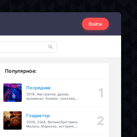
Войти
Популярное:
Посредник
2019, Австралия, драма,
криминал, боевик, триллер,
комедия
Гладиатор
2000, США, Великобритания,
Мальта, Марокко, история,
боевик, драма, приключения