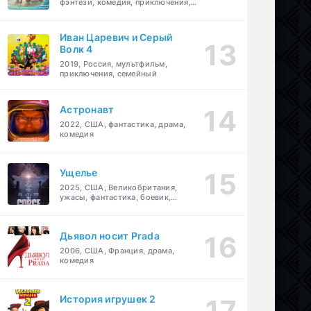
фэнтези, комедия, приключения,
семейный
Иван Царевич и Серый
Волк 4
2019, Россия, мультфильм,
приключения, семейный
Астронавт
2022, США, фантастика, драма,
комедия
Ущелье
2025, США, Великобритания,
ужасы, фантастика, боевик,
мелодрама, приключения
Дьявол носит Prada
2006, США, Франция, драма,
комедия
История игрушек 2