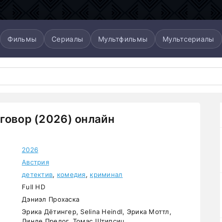
Фильмы
Сериалы
Мультфильмы
Мультсериалы
говор (2026) онлайн
2026
Австрия
детектив
,
комедия
,
криминал
Full HD
Дэниэл Прохаска
Эрика Дётингер, Selina Heindl, Эрика Моттл,
Линде Прелог, Томас Штипсиц