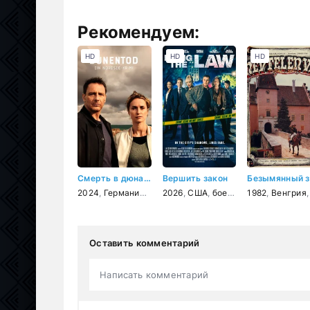
Рекомендуем:
HD
HD
HD
Смерть в дюнах. Преступления на северном море
Вершить закон
2024
,
Германия
,
криминал
2026
,
США
,
боевик
,
триллер
1982
,
Венгрия
,
крим
Оставить комментарий
Написать комментарий