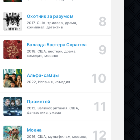
детектив
Охотник за разумом
2017, США, триллер, драма,
криминал, детектив
Баллада Бастера Скраггса
2018, США, вестерн, драма,
комедия, мюзикл
Альфа-самцы
2022, Испания, комедия
Прометей
2012, Великобритания, США,
фантастика, ужасы
Моана
2016, США, мультфильм, мюзикл,