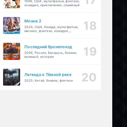
1999, США, мультфильм, фэнтези,
комедия, приключения, семейный
Моана 2
2024, США, Канада, мультфильм,
мюзикл, фэнтези, комедия,
приключения, семейный
Последний бронепоезд
2006, Россия, Беларусь, боевик,
военный, история
Легенда о Тёмной реке
детектив
2025, Китай, боевик, фэнтези