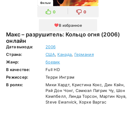
Фильм
0
0
В избранное
Макс – разрушитель: Кольцо огня (2006)
онлайн
Дата выхода:
2006
Страна:
США
,
Канада
,
Германия
Жанр:
боевик
В качестве:
Full HD
Режиссер:
Терри Ингрэм
В ролях:
Мики Хардт, Кристина Кокс, Дин Кэйн,
Рэй Дон Чонг, Сэмюэл Патрик Чу, Шон
Кэмпбелл, Линда Торсон, Мартин Коув,
Steve Ewanvick, Хорхе Варгас