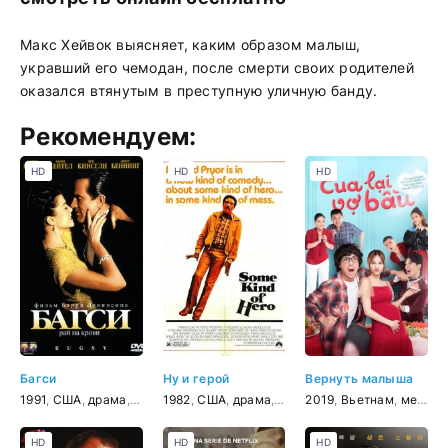
Макс Хейвок выясняет, каким образом малыш,
укравший его чемодан, после смерти своих родителей
оказался втянутым в преступную уличную банду.
Рекомендуем:
HD
HD
HD
Багси
Ну и герой
Вернуть малыша
1991
,
США
,
драма
,
криминал
1982
,
,
США
биография
,
драма
,
комедия
2019
,
,
криминал
Вьетнам
,
,
мелодрама
военны
HD
HD
HD