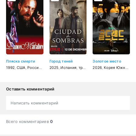
Пляска смерти
Город теней
Золотое место
1992
,
США
,
Россия
,
ужасы
2025
,
триллер
,
Испания
,
криминал
,
триллер
2026
,
драма
,
Корея Южная
,
криминал
,
дет
,
к
Оставить комментарий
Написать комментарий
Всего комментариев
0