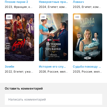
Плохие парни 2
Невероятные приключения в параллельном мире
Ловкач
2023
,
Франция
,
комедия
2024
,
Египет
,
комедия
,
2025
фэнтези
,
Египет
,
приключения
,
комедия
,
HD
HD
HD
Зомби
История его служанки
Судьба повсюду встретится
2022
,
Египет
,
ужасы
,
комедия
2026
,
Россия
,
мелодрама
2025
,
Россия
,
мелодрама
Оставить комментарий
Написать комментарий