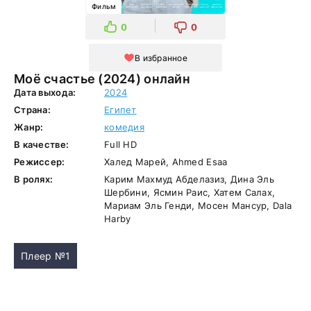
Фильм
0
0
В избранное
Моё счастье (2024) онлайн
Дата выхода:
2024
Страна:
Египет
Жанр:
комедия
В качестве:
Full HD
Режиссер:
Халед Марей, Ahmed Esaa
В ролях:
Карим Махмуд Абделазиз, Дина Эль
Шербини, Ясмин Раис, Хатем Салах,
Мариам Эль Генди, Мосен Мансур, Dala
Harby
Плеер №1