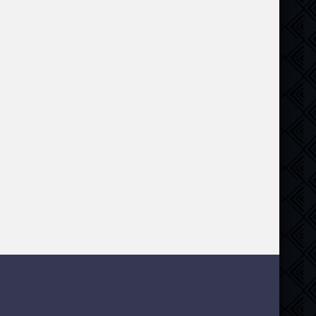
,
короткометражка