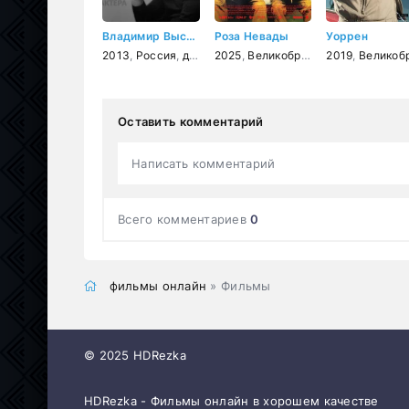
Владимир Высоцкий. Письмо Уоррену Битти
Роза Невады
Уоррен
2013
,
Россия
,
документальный
2025
,
Великобритания
2019
,
фантастика
,
Великобритани
Оставить комментарий
Написать комментарий
Всего комментариев
0
фильмы онлайн
» Фильмы
© 2025 HDRezka
HDRezka - Фильмы онлайн в хорошем качестве