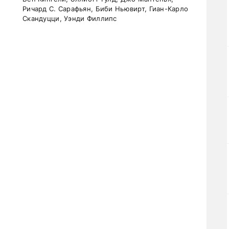
Ричард С. Сарафьян, Биби Ньювирт, Гиан-Карло
Скандуцци, Уэнди Филлипс