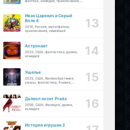
фэнтези, комедия, приключения,
семейный
Иван Царевич и Серый
Волк 4
2019, Россия, мультфильм,
приключения, семейный
Астронавт
2022, США, фантастика, драма,
комедия
Ущелье
2025, США, Великобритания,
ужасы, фантастика, боевик,
мелодрама, приключения
Дьявол носит Prada
2006, США, Франция, драма,
комедия
История игрушек 2