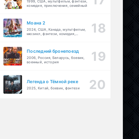
1999, США, мультфильм, фэнтези,
комедия, приключения, семейный
Моана 2
2024, США, Канада, мультфильм,
мюзикл, фэнтези, комедия,
приключения, семейный
Последний бронепоезд
2006, Россия, Беларусь, боевик,
военный, история
Легенда о Тёмной реке
2025, Китай, боевик, фэнтези