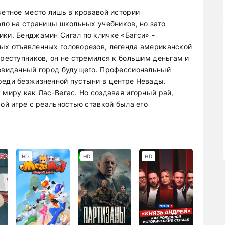
четное место лишь в кровавой истории
ало на страницы школьных учебников, но зато
ики. Бенджамин Сигал по кличке «Багси» -
ых отъявленных головорезов, легенда американской
преступников, он не стремился к большим деньгам и
невиданный город будущего. Профессиональный
реди безжизненной пустыни в центре Невады.
 миру как Лас-Вегас. Но создавая игорный рай,
кой игре с реальностью ставкой была его
HD
HD
HD