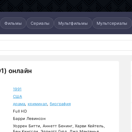
Фильмы
Сериалы
Мультфильмы
Мультсериалы
91) онлайн
1991
США
драма
,
криминал
,
биография
Full HD
Барри Левинсон
Уоррен Битти, Аннетт Бенинг, Харви Кейтель,
Бен Кингсли, Эллиотт Гулд, Джо Мантенья,