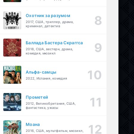
детектив
Охотник за разумом
2017, США, триллер, драма,
криминал, детектив
Баллада Бастера Скраггса
2018, США, вестерн, драма,
комедия, мюзикл
Альфа-самцы
2022, Испания, комедия
Прометей
2012, Великобритания, США,
фантастика, ужасы
Моана
2016, США, мультфильм, мюзикл,