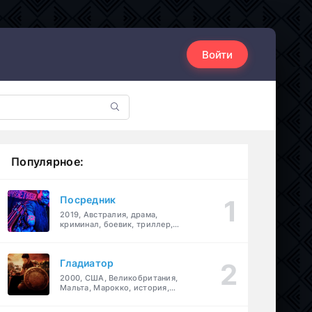
Войти
Популярное:
Посредник
2019, Австралия, драма,
криминал, боевик, триллер,
комедия
Гладиатор
2000, США, Великобритания,
Мальта, Марокко, история,
боевик, драма, приключения