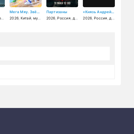
Мега Мяу. Звёздный дозор
Партизаны
«Князь Андрей»: как рождался исторический сериал
я
,
драма
2026
,
комедия
,
Китай
,
мультфильм
2026
,
,
Россия
детский
,
,
драма
приключения
2026
,
военный
,
Россия
,
фантастика
,
история
,
документальный