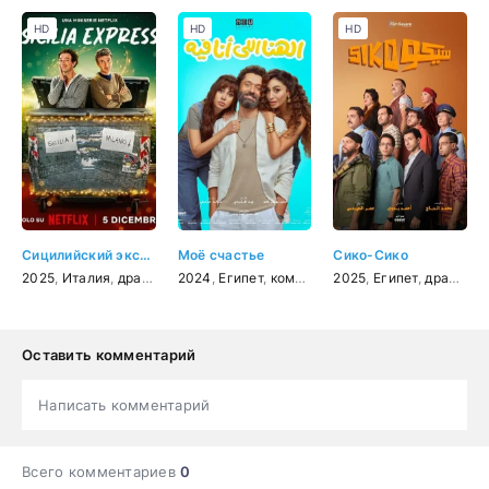
HD
HD
HD
Сицилийский экспресс
Моё счастье
Сико-Сико
2025
,
Италия
,
драма
,
комедия
2024
,
Египет
,
комедия
2025
,
Египет
,
драма
,
к
Оставить комментарий
Написать комментарий
Всего комментариев
0