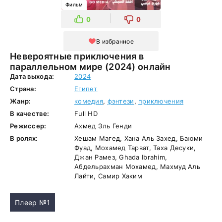
Фильм
0
0
В избранное
Невероятные приключения в
параллельном мире (2024) онлайн
Дата выхода:
2024
Страна:
Египет
Жанр:
комедия
,
фэнтези
,
приключения
В качестве:
Full HD
Режиссер:
Ахмед Эль Генди
В ролях:
Хешам Магед, Хана Аль Захед, Баюми
Фуад, Мохамед Тарват, Таха Десуки,
Джан Рамез, Ghada Ibrahim,
Абдельрахман Мохамед, Махмуд Аль
Лайти, Самир Хаким
Плеер №1