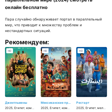
онлайн бесплатно
Пара случайно обнаруживает портал в параллельный
мир, что приводит к множеству проблем и
нестандартных ситуаций.
Рекомендуем:
HD
HD
HD
Джентльмены
Мексиканские приключения
Рестарт
2025
,
Египет
,
комедия
2025
,
Египет
,
комедия
,
приключения
2025
,
Египет
,
мелодрама