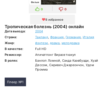
Фильм
0
0
В избранное
Тропическая болезнь (2004) онлайн
Дата выхода:
2004
Страна:
Таиланд
,
Франция
,
Германия
,
Италия
Жанр:
фэнтези
,
драма
,
мелодрама
В качестве:
Full HD
Режиссер:
Апичатпонг Вирасетхакул
В ролях:
Банлоп Ломной, Сакда Каэвбуади, Хуай
Дессом, Сиривеч Джареончон, Удом
Промма
Плеер №1