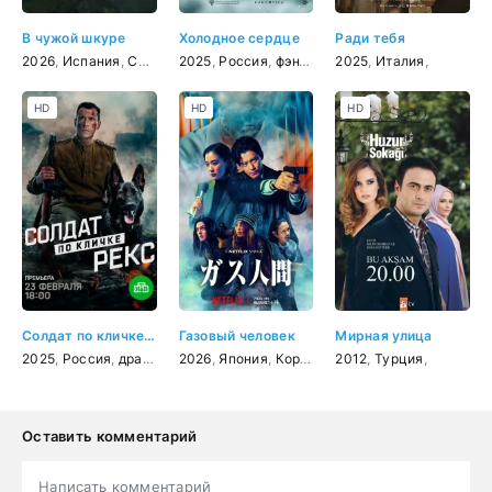
В чужой шкуре
Холодное сердце
Ради тебя
2026
,
Испания
,
США
,
мультфильм
2025
,
Россия
,
фэнтези
,
фэнтези
,
комедия
,
2025
мелодрама
,
,
Италия
приключения
,
,
с
HD
HD
HD
Солдат по кличке Рекс
Газовый человек
Мирная улица
2025
,
Россия
,
драма
,
военный
2026
,
Япония
,
Корея Южная
2012
,
,
Турция
детектив
,
,
трилле
Оставить комментарий
Написать комментарий