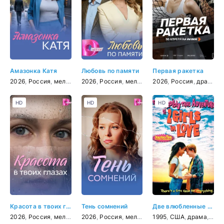
Амазонка Катя
Любовь по памяти
Первая ракетка
2026
,
Россия
,
мелодрама
2026
,
Россия
,
мелодрама
2026
,
Россия
,
драма
,
с
HD
HD
HD
Красота в твоих глазах
Тень сомнений
Две влюбленные девушки
2026
,
Россия
,
мелодрама
2026
,
Россия
,
мелодрама
1995
,
США
,
драма
,
мел