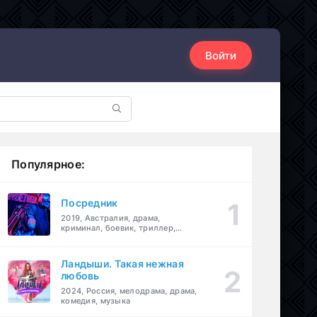
Войти
Популярное:
Посредник
2019, Австралия, драма,
криминал, боевик, триллер,
комедия
Ландыши. Такая нежная
любовь
2024, Россия, мелодрама, драма,
комедия, музыка