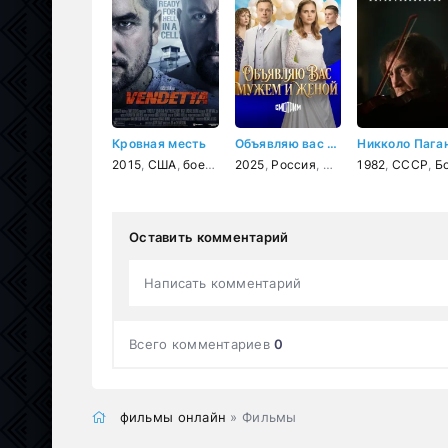
Кровная месть
Объявляю вас мужем и женой
2015
,
США
,
боевик
,
драма
2025
,
Россия
,
мелодрама
1982
,
СССР
,
Болгар
Оставить комментарий
Написать комментарий
Всего комментариев
0
фильмы онлайн
» Фильмы