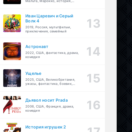
Мальта, Марокко, история,
боевик, драма, приключения
Иван Царевич и Серый
Волк 4
2019, Россия, мультфильм,
приключения, семейный
Астронавт
едия
,
семейный
2022, США, фантастика, драма,
комедия
Ущелье
2025, США, Великобритания,
ужасы, фантастика, боевик,
мелодрама, приключения
Дьявол носит Prada
2006, США, Франция, драма,
комедия
История игрушек 2