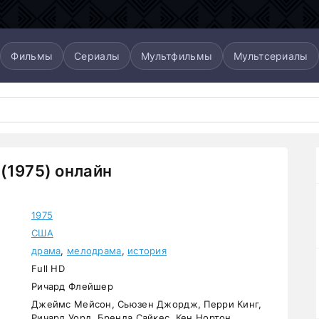
Фильмы
Сериалы
Мультфильмы
Мультсериалы
(1975) онлайн
1975
США
драма
,
мелодрама
,
история
Full HD
Ричард Флейшер
Джеймс Мейсон, Сьюзен Джордж, Перри Кинг,
Ричард Уорд, Бренда Сайкес, Кен Нортон,