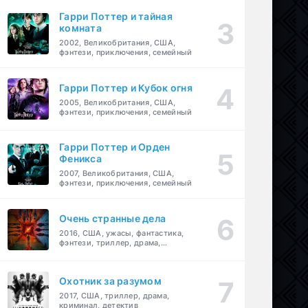
Гарри Поттер и тайная
комната
2002, Великобритания, США,
фэнтези, приключения, семейный
Гарри Поттер и Кубок огня
2005, Великобритания, США,
фэнтези, приключения, семейный
Гарри Поттер и Орден
Феникса
2007, Великобритания, США,
фэнтези, приключения, семейный
Очень странные дела
2016, США, ужасы, фантастика,
фэнтези, триллер, драма,
детектив
Охотник за разумом
2017, США, триллер, драма,
криминал, детектив