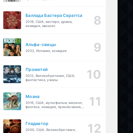
Баллада Бастера Скраггса
2018, США, вестерн, драма,
комедия, мюзикл
Альфа-самцы
2022, Испания, комедия
Прометей
2012, Великобритания, США,
фантастика, ужасы
Моана
2016, США, мультфильм, мюзикл,
фэнтези, комедия, приключения,
семейный
Гладиатор
2000, США, Великобритания,