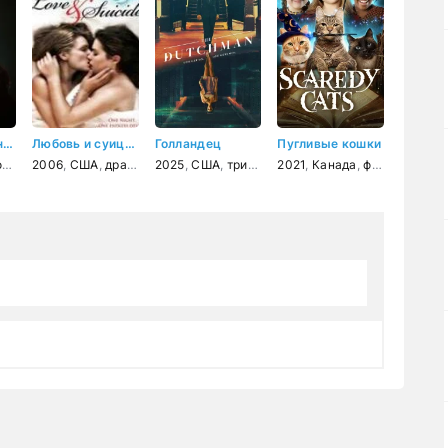
Никколо Паганини
Любовь и суицид
Голландец
Пугливые кошки
ия
2006
,
драма
,
США
,
биография
,
драма
,
мелодрама
2025
,
музыка
,
США
,
триллер
,
2021
драма
,
Канада
,
фэнтези
,
ком