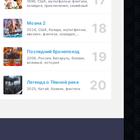
1999, США, мультфильм, фэнтези,
комедия, приключения, семейный
Моана 2
2024, США, Канада, мультфильм,
мюзикл, фэнтези, комедия,
приключения, семейный
Последний бронепоезд
2006, Россия, Беларусь, боевик,
военный, история
Легенда о Тёмной реке
2025, Китай, боевик, фэнтези