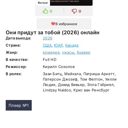
Фильм
0
0
В избранное
Они придут за тобой (2026) онлайн
Дата выхода:
2026
Страна:
США
,
ЮАР
,
Канада
Жанр:
комедия
,
ужасы
,
боевик
В качестве:
Full HD
Режиссер:
Кирилл Соколов
В ролях:
Зази Битц, Майхала, Патриша Аркетт,
Патерсон Джозеф, Том Фелтон, Уилли
Людик, Дэвид Вивьер, Элла Гэбриел,
Lindzay Naidoo, Крис ван Ренсбург
Плеер №1