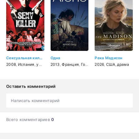
Сексуальная киллерша
Одна
Река Мадисон
2008
,
Испания
,
ужасы
,
2013
фантастика
,
Франция
,
триллер
,
Гонконг
,
комедия
2026
,
Китай
,
США
,
документальн
,
драма
Оставить комментарий
Написать комментарий
Всего комментариев
0