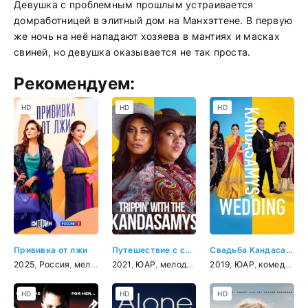
Девушка с проблемным прошлым устраивается
домработницей в элитный дом на Манхэттене. В первую
же ночь на неё нападают хозяева в мантиях и масках
свиней, но девушка оказывается не так проста.
Рекомендуем:
HD
HD
HD
Прививка от лжи
Путешествие с семьей Кандасами
Свадьба Кандасами
2025
,
Россия
,
мелодрама
2021
,
ЮАР
,
мелодрама
,
2019
комедия
,
ЮАР
,
комедия
HD
HD
HD