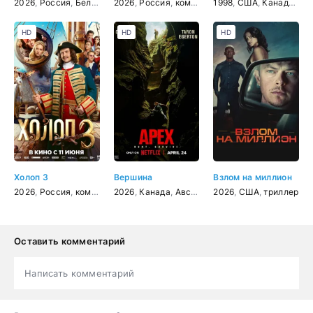
2026
,
Россия
,
Беларусь
2026
,
мультфильм
,
Россия
,
,
комедия
семейный
1998
,
приключения
,
США
,
Канада
,
уж
HD
HD
HD
Холоп 3
Вершина
Взлом на миллион
2026
,
Россия
,
комедия
,
2026
приключения
,
Канада
,
Австралия
2026
,
США
,
США
,
Исландия
,
триллер
,
бое
Оставить комментарий
Написать комментарий