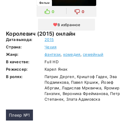
Фильм
0
0
В избранное
Королевич (2015) онлайн
Дата выхода:
2015
Страна:
Чехия
Жанр:
фэнтези
,
комедия
,
семейный
В качестве:
Full HD
Режиссер:
Карел Янак
В ролях:
Патрик Дергел, Криштоф Гадек, Эва
Подзимкова, Павел Кршиж, Йозеф
Абргам, Ладислав Мрквичка, Яромир
Ганзлик, Вероника Фрейманова, Петр
Степанек, Злата Адамовска
Плеер №1