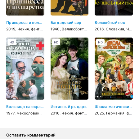
Принцесса и полцарства
Багдадский вор
Волшебный нос
2019
,
Чехия
,
фэнтези
,
комедия
1940
,
Великобритания
,
семейный
,
2016
США
,
,
Словакия
фэнтези
,
мелодр
,
Чехия
HD
HD
HD
Больница на окраине города
Истинный рыцарь
Школа магических зверей. Хранители чуда
1977
,
Чехословакия
,
драма
2016
,
Чехия
,
фэнтези
,
комедия
2025
,
Германия
,
приключения
,
фэнтези
,
Оставить комментарий