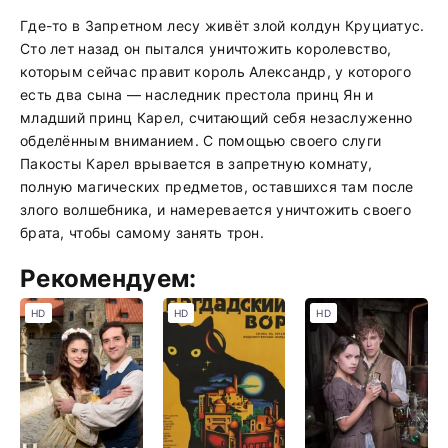
Где-то в Запретном лесу живёт злой колдун Круциатус.
Сто лет назад он пытался уничтожить королевство,
которым сейчас правит король Александр, у которого
есть два сына — наследник престола принц Ян и
младший принц Карел, считающий себя незаслуженно
обделённым вниманием. С помощью своего слуги
Пакосты Карел врывается в запретную комнату,
полную магических предметов, оставшихся там после
злого волшебника, и намеревается уничтожить своего
брата, чтобы самому занять трон.
Рекомендуем:
HD
HD
HD