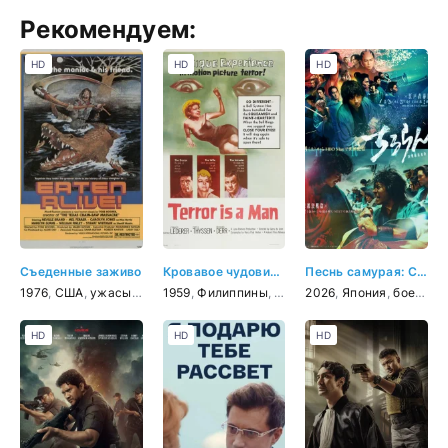
Рекомендуем:
HD
HD
HD
Съеденные заживо
Кровавое чудовище
Песнь самурая: Судьбоносная битва в Киото
1976
,
США
,
ужасы
,
триллер
1959
,
Филиппины
,
ужасы
2026
,
фантастика
,
Япония
,
,
боевик
мелодр
,
HD
HD
HD