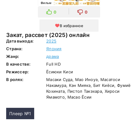
Фильм
0
0
В избранное
Закат, рассвет (2025) онлайн
Дата выхода:
2025
Страна:
Япония
Жанр:
драма
В качестве:
Full HD
Режиссер:
Ёсиюки Киси
В ролях:
Масаки Суда, Мао Иноуэ, Масатоси
Накамура, Кэн Миякэ, Бит Киёси, Фумиё
Кохината, Пистол Такэхара, Хироси
Ямамото, Масао Ёсии
Плеер №1