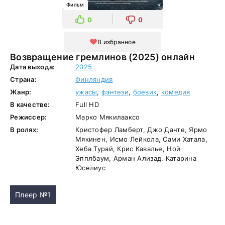
Фильм
0
0
В избранное
Возвращение гремлинов (2025) онлайн
Дата выхода:
2025
Страна:
Финляндия
Жанр:
ужасы
,
фэнтези
,
боевик
,
комедия
В качестве:
Full HD
Режиссер:
Марко Мякилааксо
В ролях:
Кристофер Ламберт, Джо Данте, Ярмо
Мякинен, Исмо Лейкола, Сами Хатала,
Хеба Турай, Крис Кавалье, Ной
Эпплбаум, Арман Ализад, Катарина
Юселиус
Плеер №1