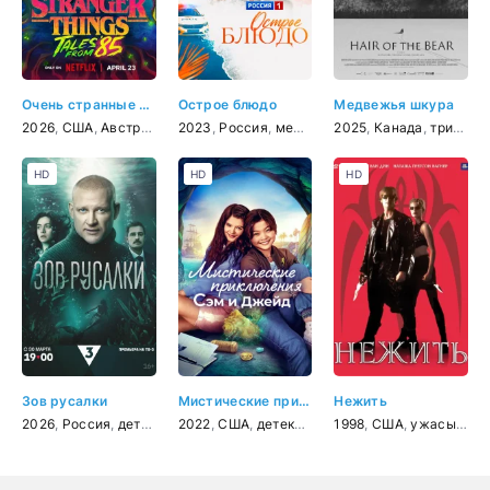
Очень странные дела: Истории из 85-го
Острое блюдо
Медвежья шкура
2026
,
США
,
Австралия
,
2023
мультфильм
,
Россия
,
,
ужасы
мелодрама
,
фантастика
2025
,
Канада
,
драма
,
триллер
HD
HD
HD
Зов русалки
Мистические приключения Сэм и Джейд
Нежить
2026
,
Россия
,
детектив
2022
,
США
,
детектив
,
приключения
1998
,
США
,
ужасы
,
семейный
,
бое