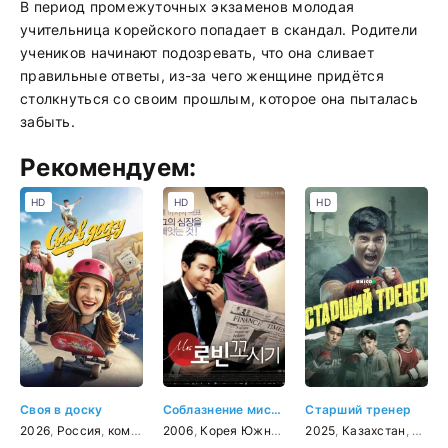
В период промежуточных экзаменов молодая
учительница корейского попадает в скандал. Родители
учеников начинают подозревать, что она сливает
правильные ответы, из-за чего женщине придётся
столкнуться со своим прошлым, которое она пыталась
забыть.
Рекомендуем:
HD
HD
HD
Своя в доску
Соблазнение мистера Совершенство
Старший тренер
2026
,
Россия
,
комедия
2006
,
Корея Южная
,
мелодрама
2025
,
Казахстан
,
комедия
,
драм