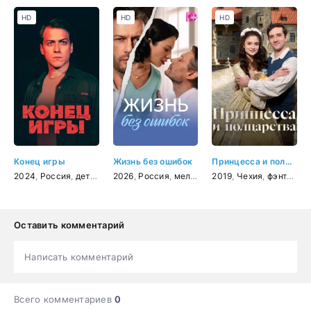
HD
HD
HD
Конец игры
Жизнь без ошибок
Принцесса и полцарства
2024
,
Россия
,
детектив
2026
,
мелодрама
,
Россия
,
мелодрама
2019
,
Чехия
,
фэнтези
,
к
Оставить комментарий
Написать комментарий
Всего комментариев
0