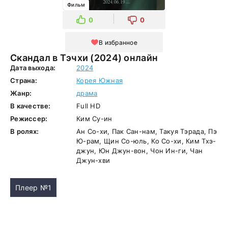
Фильм
0
0
В избранное
Скандал в Тэчхи (2024) онлайн
Дата выхода:
2024
Страна:
Корея Южная
Жанр:
драма
В качестве:
Full HD
Режиссер:
Ким Су-ин
В ролях:
Ан Со-хи, Пак Сан-нам, Такуя Тэрада, Пэ
Ю-рам, Щин Со-юль, Ко Со-хи, Ким Тхэ-
джун, Юн Джун-вон, Чон Ин-ги, Чан
Джун-хви
Плеер №1