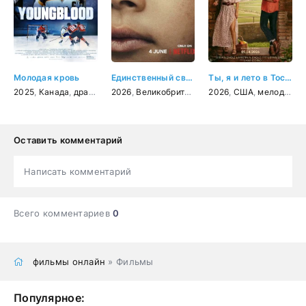
Молодая кровь
Единственный свидетель
Ты, я и лето в Тоскане
2025
,
Канада
,
драма
,
мелодрама
2026
,
Великобритания
,
спорт
,
2026
США
,
,
драма
США
,
мелодрама
,
криминал
Оставить комментарий
Написать комментарий
Всего комментариев
0
фильмы онлайн
» Фильмы
Популярное: