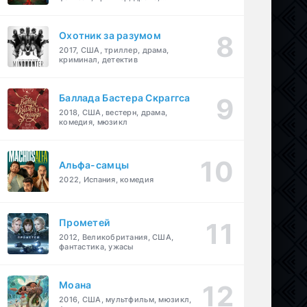
детектив
Охотник за разумом
2017, США, триллер, драма,
криминал, детектив
Баллада Бастера Скраггса
2018, США, вестерн, драма,
комедия, мюзикл
Альфа-самцы
2022, Испания, комедия
Прометей
2012, Великобритания, США,
фантастика, ужасы
Моана
2016, США, мультфильм, мюзикл,