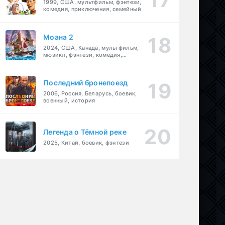
1999, США, мультфильм, фэнтези,
комедия, приключения, семейный
Моана 2
2024, США, Канада, мультфильм,
мюзикл, фэнтези, комедия,
приключения, семейный
Последний бронепоезд
2006, Россия, Беларусь, боевик,
военный, история
Легенда о Тёмной реке
2025, Китай, боевик, фэнтези