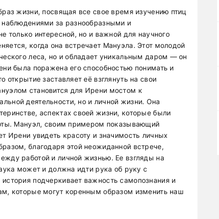
браз жизни, посвящая все свое время изучению птиц
ы наблюдениями за разнообразными и
не только интересной, но и важной для научного
няется, когда она встречает Мануэла. Этот молодой
ческого леса, но и обладает уникальным даром — он
рени была поражена его способностью понимать и
о открытие заставляет её взглянуть на свои
ануэлом становится для Ирени мостом к
льной деятельности, но и личной жизни. Она
теринстве, аспектах своей жизни, которые были
боты. Мануэл, своим примером показывающий
ет Ирени увидеть красоту и значимость личных
бразом, благодаря этой неожиданной встрече,
ежду работой и личной жизнью. Ее взгляды на
наука может и должна идти рука об руку с
 история подчеркивает важность самопознания и
ам, которые могут коренным образом изменить наш