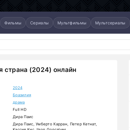
Фильмы
Сериалы
Мультфильмы
Мультсериалы
 страна (2024) онлайн
2024
Бразилия
драма
Full HD
Дира Паис
Дира Паис, Умберто Карран, Петер Кетнат,
Кассия Кис, Ilson Gonçalves