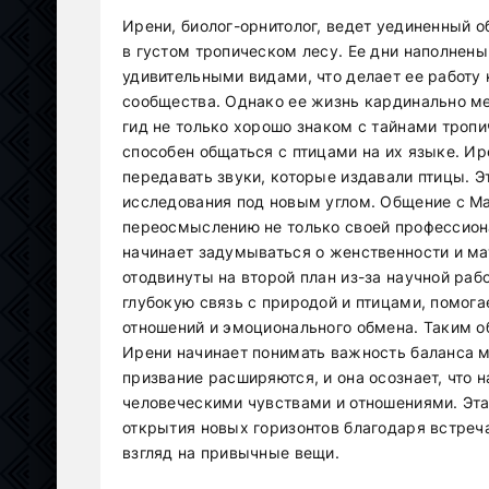
Ирени, биолог-орнитолог, ведет уединенный о
в густом тропическом лесу. Ее дни наполнен
удивительными видами, что делает ее работу 
сообщества. Однако ее жизнь кардинально ме
гид не только хорошо знаком с тайнами тропи
способен общаться с птицами на их языке. И
передавать звуки, которые издавали птицы. Эт
исследования под новым углом. Общение с М
переосмыслению не только своей профессиона
начинает задумываться о женственности и ма
отодвинуты на второй план из-за научной ра
глубокую связь с природой и птицами, помога
отношений и эмоционального обмена. Таким о
Ирени начинает понимать важность баланса м
призвание расширяются, и она осознает, что 
человеческими чувствами и отношениями. Эта
открытия новых горизонтов благодаря встреч
взгляд на привычные вещи.