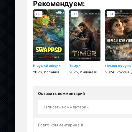
Рекомендуем:
HD
HD
HD
В чужой шкуре
Тимур
Немая кукушк
2026
,
Испания
,
США
2025
,
мультфильм
,
Индонезия
,
фэнтези
,
боевик
2024
,
комедия
,
Россия
,
п
,
д
Оставить комментарий
Написать комментарий
Всего комментариев
0