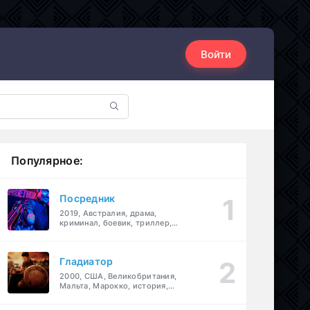
Войти
Популярное:
Посредник
2019, Австралия, драма,
криминал, боевик, триллер,
комедия
Гладиатор
2000, США, Великобритания,
Мальта, Марокко, история,
боевик, драма, приключения