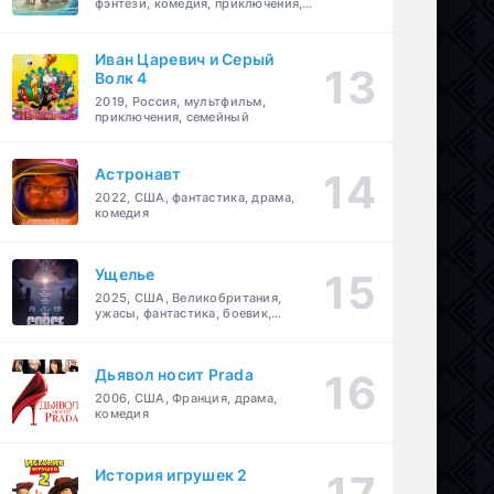
фэнтези, комедия, приключения,
семейный
Иван Царевич и Серый
Волк 4
2019, Россия, мультфильм,
приключения, семейный
Астронавт
2022, США, фантастика, драма,
комедия
Ущелье
2025, США, Великобритания,
ужасы, фантастика, боевик,
мелодрама, приключения
Дьявол носит Prada
2006, США, Франция, драма,
комедия
История игрушек 2