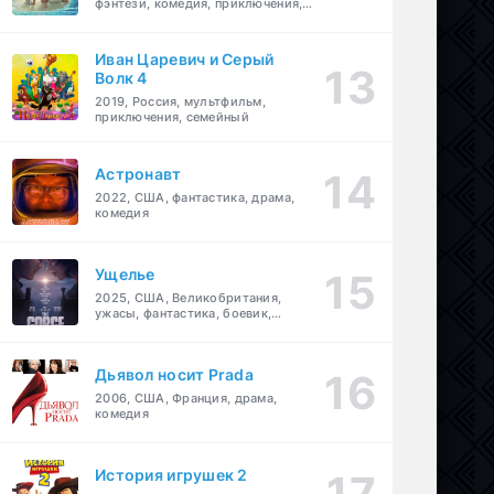
фэнтези, комедия, приключения,
семейный
Иван Царевич и Серый
Волк 4
2019, Россия, мультфильм,
приключения, семейный
Астронавт
2022, США, фантастика, драма,
комедия
Ущелье
2025, США, Великобритания,
ужасы, фантастика, боевик,
мелодрама, приключения
Дьявол носит Prada
2006, США, Франция, драма,
комедия
История игрушек 2