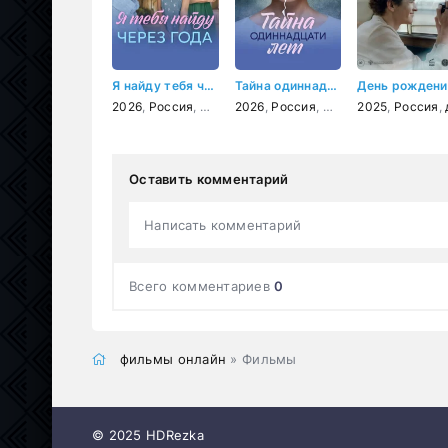
Я найду тебя через года
Тайна одиннадцати лет
2026
,
Россия
,
мелодрама
2026
,
Россия
,
мелодрама
2025
,
Россия
,
д
Оставить комментарий
Написать комментарий
Всего комментариев
0
фильмы онлайн
» Фильмы
© 2025 HDRezka