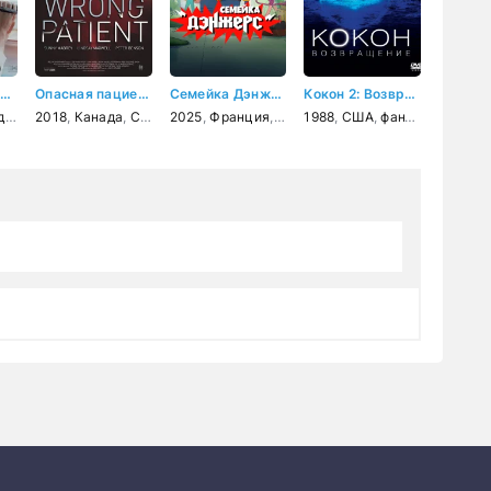
День рождения Сидни Люмета
Опасная пациентка
Семейка Дэнжерс
Кокон 2: Возвращение
рама
2018
,
Канада
,
США
,
триллер
2025
,
Франция
,
мультфильм
1988
,
США
,
фантастика
,
фантастика
,
комед
,
мел