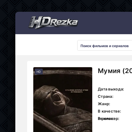
Мультсериалы
Мумия (20
HD
Дата выхода:
Страна:
Жанр:
В качестве:
Режиссер:
В ролях: