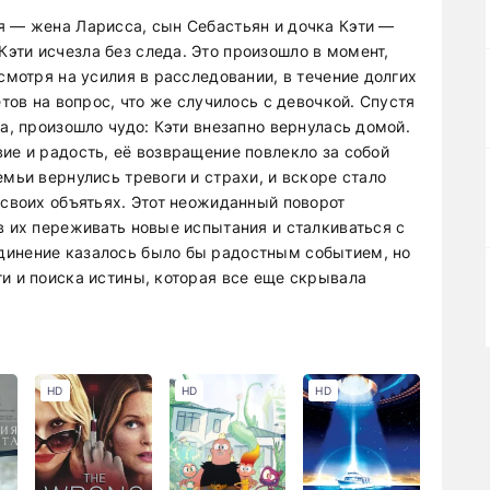
я — жена Ларисса, сын Себастьян и дочка Кэти —
эти исчезла без следа. Это произошло в момент,
смотря на усилия в расследовании, в течение долгих
етов на вопрос, что же случилось с девочкой. Спустя
ла, произошло чудо: Кэти внезапно вернулась домой.
ие и радость, её возвращение повлекло за собой
емьи вернулись тревоги и страхи, и вскоре стало
 своих объятьях. Этот неожиданный поворот
в их переживать новые испытания и сталкиваться с
динение казалось было бы радостным событием, но
и и поиска истины, которая все еще скрывала
HD
HD
HD