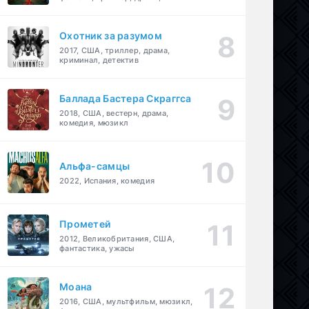
детектив
Охотник за разумом
2017, США, триллер, драма,
криминал, детектив
Баллада Бастера Скраггса
2018, США, вестерн, драма,
комедия, мюзикл
Альфа-самцы
2022, Испания, комедия
Прометей
2012, Великобритания, США,
фантастика, ужасы
Моана
2016, США, мультфильм, мюзикл,