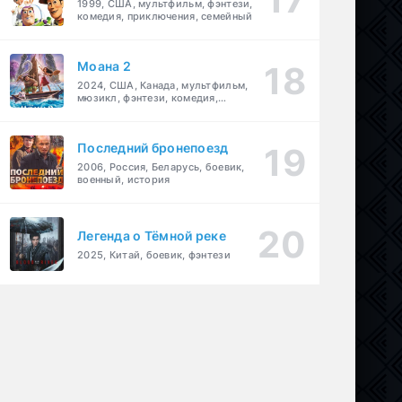
1999, США, мультфильм, фэнтези,
комедия, приключения, семейный
Моана 2
2024, США, Канада, мультфильм,
мюзикл, фэнтези, комедия,
приключения, семейный
Последний бронепоезд
2006, Россия, Беларусь, боевик,
военный, история
Легенда о Тёмной реке
2025, Китай, боевик, фэнтези