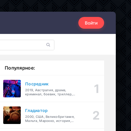
Войти
Популярное:
Посредник
2019, Австралия, драма,
криминал, боевик, триллер,
комедия
Гладиатор
2000, США, Великобритания,
Мальта, Марокко, история,
боевик, драма, приключения