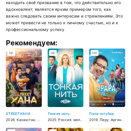
находить своё призвание в том, что действительно его
вдохновляет, является ярким примером того, как
важно следовать своим интересам и стремлениям. Это
может привести не только к личному счастью, но и к
профессиональному успеху.
Рекомендуем:
HD
HD
HD
STREETХАНА
Тонкая нить
Папа-ютубер
2026
,
Казахстан
,
комедия
2025
,
Россия
,
мелодрама
2019
,
Перу
,
Аргентина