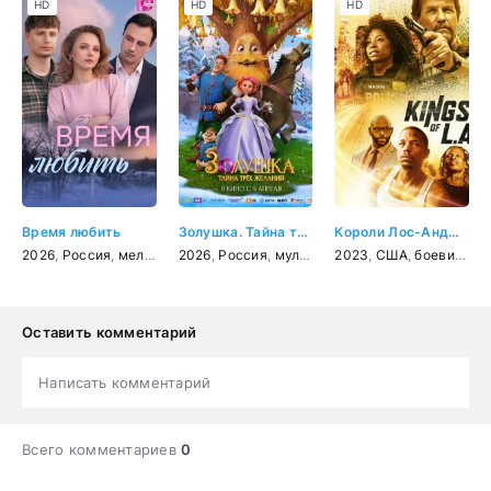
HD
HD
HD
Время любить
Золушка. Тайна трёх желаний
Короли Лос-Анджелеса
2026
,
Россия
,
мелодрама
2026
,
Россия
,
мультфильм
2023
,
фэнтези
,
США
,
боевик
,
др
Оставить комментарий
Написать комментарий
Всего комментариев
0