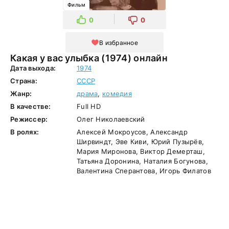
Фильм
0
0
В избранное
Какая у вас улыбка (1974) онлайн
Дата выхода:
1974
Страна:
СССР
Жанр:
драма
,
комедия
В качестве:
Full HD
Режиссер:
Олег Николаевский
В ролях:
Алексей Мокроусов, Александр
Ширвиндт, Эве Киви, Юрий Пузырёв,
Мария Миронова, Виктор Демерташ,
Татьяна Доронина, Наталия Богунова,
Валентина Сперантова, Игорь Филатов