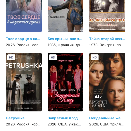
Твое сердце в надежных руках
Без крыши, вне закона
Тайна старой шахты
2026
,
Россия
,
мелодрама
1985
,
Франция
,
драма
1973
,
Венгрия
,
приключения
HD
HD
HD
Петрушка
Запретный плод
Неидеальные женщины
2026
,
Россия
,
короткометражка
2026
,
США
,
драма
,
ужасы
,
детектив
,
комедия
2026
,
,
триллер
США
,
триллер
,
драма
,
де