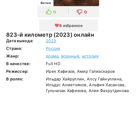
Фильм
0
0
В избранное
823-й километр (2023) онлайн
Дата выхода:
2023
Страна:
Россия
Жанр:
драма
,
военный
,
история
В качестве:
Full HD
Режиссер:
Ирек Хафизов, Амир Галиаскаров
В ролях:
Ильдар Хайруллин, Алсу Гайнуллина,
Ильдус Ахметзянов, Альфия Хасанова,
Гульчачак Хафизова, Алия Фахрутдинова