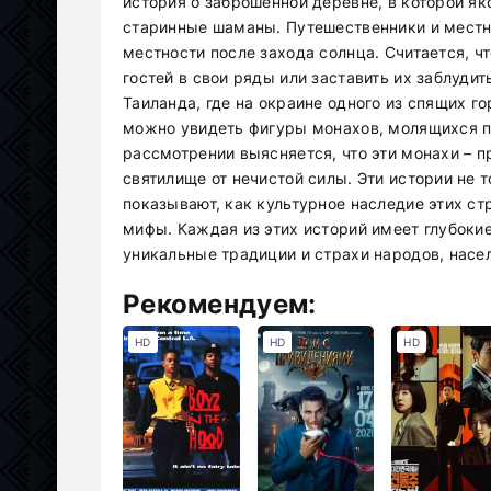
история о заброшенной деревне, в которой я
старинные шаманы. Путешественники и местн
местности после захода солнца. Считается, 
гостей в свои ряды или заставить их заблудит
Таиланда, где на окраине одного из спящих г
можно увидеть фигуры монахов, молящихся 
рассмотрении выясняется, что эти монахи – 
святилище от нечистой силы. Эти истории не 
показывают, как культурное наследие этих с
мифы. Каждая из этих историй имеет глубокие
уникальные традиции и страхи народов, насе
Рекомендуем:
HD
HD
HD