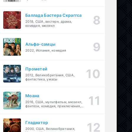
Баллада Бастера Скраггса
2018, США, вестерн, драма,
комедия, мюзикл
Альфа-самцы
2022, Испания, комедия
Прометей
2012, Великобритания, США,
фантастика, ужасы
Моана
2016, США, мультфильм, мюзикл,
фэнтези, комедия, приключения,
семейный
Гладиатор
2000, США, Великобритания,