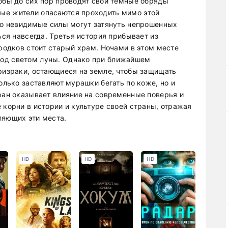
кобы до сих пор проводят свои темные обряды
ые жители опасаются проходить мимо этой
что невидимые силы могут затянуть непрошенных
ься навсегда. Третья история прибывает из
ородков стоит старый храм. Ночами в этом месте
под светом луны. Однако при ближайшем
призраки, остающиеся на земле, чтобы защищать
только заставляют мурашки бегать по коже, но и
тран оказывает влияние на современные поверья и
 корни в истории и культуре своей страны, отражая
ляющих эти места.
HD
HD
HD