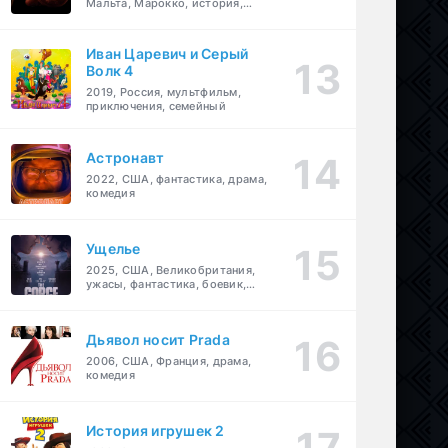
Мальта, Марокко, история,
боевик, драма, приключения
Иван Царевич и Серый
Волк 4
2019, Россия, мультфильм,
приключения, семейный
Астронавт
2022, США, фантастика, драма,
комедия
Ущелье
2025, США, Великобритания,
ужасы, фантастика, боевик,
мелодрама, приключения
Дьявол носит Prada
2006, США, Франция, драма,
комедия
История игрушек 2