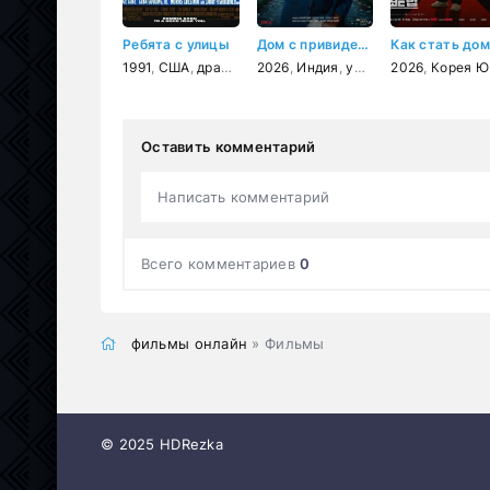
Ребята с улицы
Дом с привидениями
1991
,
США
,
драма
,
криминал
2026
,
Индия
,
ужасы
2026
,
комедия
,
Корея Южная
Оставить комментарий
Написать комментарий
Всего комментариев
0
фильмы онлайн
» Фильмы
© 2025 HDRezka