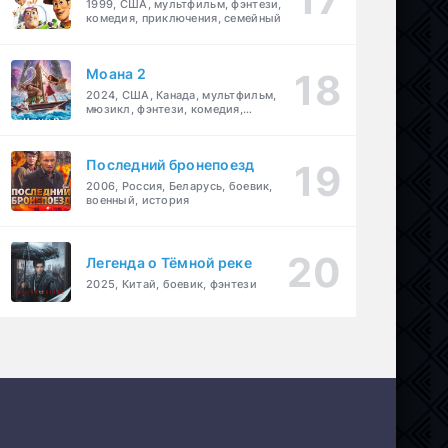
1999, США, мультфильм, фэнтези,
комедия, приключения, семейный
приключения
,
триллер
Моана 2
2024, США, Канада, мультфильм,
мюзикл, фэнтези, комедия,
приключения, семейный
Последний бронепоезд
2006, Россия, Беларусь, боевик,
военный, история
Легенда о Тёмной реке
2025, Китай, боевик, фэнтези