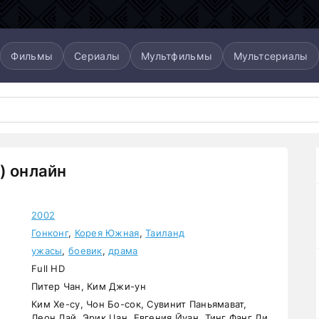
Фильмы
Сериалы
Мультфильмы
Мультсериалы
) онлайн
2002
Гонконг
,
Корея Южная
,
Таиланд
ужасы
,
боевик
,
драма
Full HD
Питер Чан, Ким Джи-ун
Ким Хе-су, Чон Бо-сок, Сувинит Паньямават,
Леон Лай, Эрик Цан, Евгения Йуан, Тинг Фанг Ли,