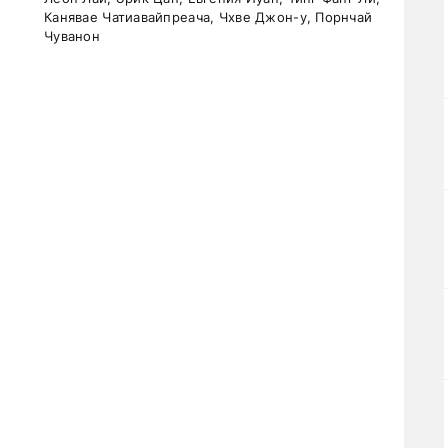
Канявае Чатиавайпреача, Чхве Джон-у, Порнчай
Чуванон