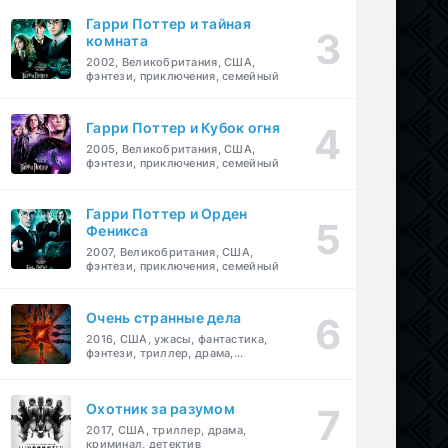
Гарри Поттер и тайная
комната
2002, Великобритания, США,
фэнтези, приключения, семейный
Гарри Поттер и Кубок огня
2005, Великобритания, США,
фэнтези, приключения, семейный
Гарри Поттер и Орден
Феникса
2007, Великобритания, США,
фэнтези, приключения, семейный
Очень странные дела
2016, США, ужасы, фантастика,
фэнтези, триллер, драма,
детектив
Охотник за разумом
2017, США, триллер, драма,
криминал, детектив