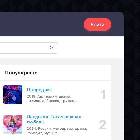
Войти
Популярное:
Посредник
2019, Австралия, драма,
криминал, боевик, триллер,
комедия
Ландыши. Такая нежная
любовь
2024, Россия, мелодрама, драма,
комедия, музыка