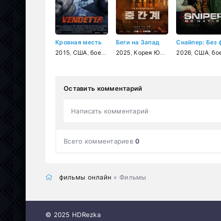
Кровная месть
Беги на Запад
2015
,
США
,
боевик
,
драма
2025
,
Корея Южная
,
2026
фэнтези
,
США
,
боев
,
боеви
Оставить комментарий
Написать комментарий
Всего комментариев
0
фильмы онлайн
» Фильмы
© 2025 HDRezka