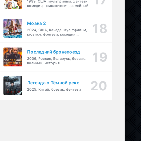
1999, США, мультфильм, фэнтези,
комедия, приключения, семейный
Моана 2
2024, США, Канада, мультфильм,
мюзикл, фэнтези, комедия,
приключения, семейный
Последний бронепоезд
2006, Россия, Беларусь, боевик,
военный, история
Легенда о Тёмной реке
2025, Китай, боевик, фэнтези