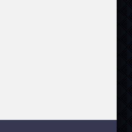
триллер
,
криминал