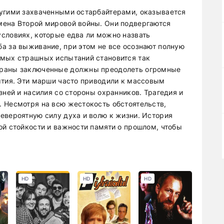
ругими захваченными остарбайтерами, оказывается
мена Второй мировой войны. Они подвергаются
словиях, которые едва ли можно назвать
а за выживание, при этом не все осознают полную
амых страшных испытаний становится так
храны заключенные должны преодолеть огромные
ытия. Эти марши часто приводили к массовым
зней и насилия со стороны охранников. Трагедия и
 Несмотря на всю жестокость обстоятельств,
евероятную силу духа и волю к жизни. История
ой стойкости и важности памяти о прошлом, чтобы
HD
HD
HD