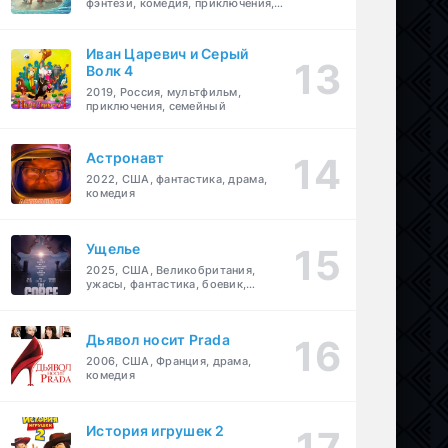
фэнтези, комедия, приключения,
семейный
Иван Царевич и Серый
Волк 4
2019, Россия, мультфильм,
приключения, семейный
Астронавт
2022, США, фантастика, драма,
комедия
Ущелье
2025, США, Великобритания,
ужасы, фантастика, боевик,
мелодрама, приключения
Дьявол носит Prada
2006, США, Франция, драма,
комедия
История игрушек 2