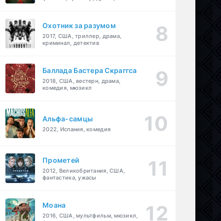
детектив
Охотник за разумом
2017, США, триллер, драма,
криминал, детектив
Баллада Бастера Скраггса
2018, США, вестерн, драма,
комедия, мюзикл
Альфа-самцы
2022, Испания, комедия
Прометей
2012, Великобритания, США,
фантастика, ужасы
Моана
2016, США, мультфильм, мюзикл,