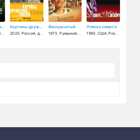
Снайпер: Без флага
Картины дружеских связей
Веснушчатый
Пляска смерти
ик
к
2025
,
Россия
,
драма
1973
,
комедия
,
Румыния
,
приключения
1992
,
США
,
Россия
,
ужасы
,