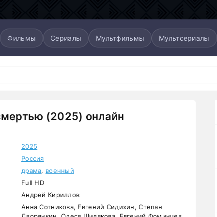
Фильмы
Сериалы
Мультфильмы
Мультсериалы
смертью (2025) онлайн
2025
Россия
драма
,
военный
Full HD
Андрей Кириллов
Анна Сотникова, Евгений Сидихин, Степан
Дворянкин, Олеся Шилякова, Евгений Фоминцев,