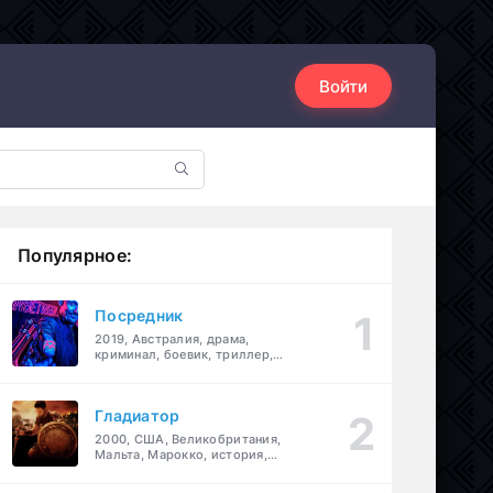
Войти
Популярное:
Посредник
2019, Австралия, драма,
криминал, боевик, триллер,
комедия
Гладиатор
2000, США, Великобритания,
Мальта, Марокко, история,
боевик, драма, приключения