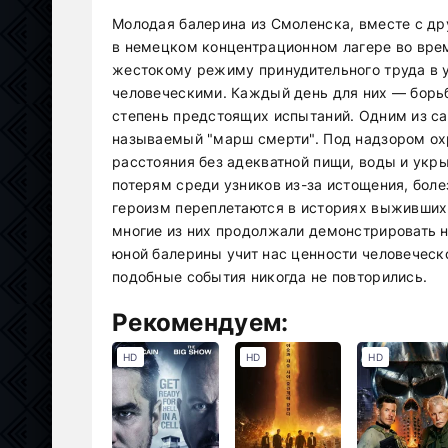
Молодая балерина из Смоленска, вместе с д
в немецком концентрационном лагере во вре
жестокому режиму принудительного труда в у
человеческими. Каждый день для них — борьб
степень предстоящих испытаний. Одним из с
называемый "марш смерти". Под надзором о
расстояния без адекватной пищи, воды и укр
потерям среди узников из-за истощения, боле
героизм переплетаются в историях выживших.
многие из них продолжали демонстрировать н
юной балерины учит нас ценности человеческ
подобные события никогда не повторились.
Рекомендуем:
HD
HD
HD