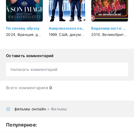
По своему образу
Американское кино
Видеомерзости: Моральная паника, цензура и видеозапись
2024
,
Франция
,
драма
1999
,
США
,
документальный
2010
,
,
Великобритания
комедия
Оставить комментарий
Написать комментарий
Всего комментариев
0
фильмы онлайн
» Фильмы
Популярное: