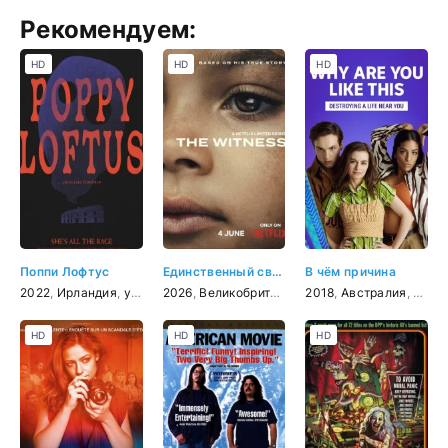
Рекомендуем:
HD
HD
HD
Поппи Лофтус
Единственный свидетель
В чём причина
2022
,
Ирландия
,
ужасы
2026
,
комедия
,
Великобритания
,
2018
США
,
,
Австралия
драма
,
криминал
,
коме
HD
HD
HD