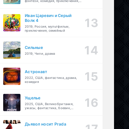
фэнтези, комедия, приключения,
семейный
Иван Царевич и Серый
Волк 4
2019, Россия, мультфильм,
приключения, семейный
Сильные
2019, Чили, драма
Астронавт
2022, США, фантастика, драма,
комедия
Ущелье
2025, США, Великобритания,
ужасы, фантастика, боевик,
мелодрама, приключения
Дьявол носит Prada