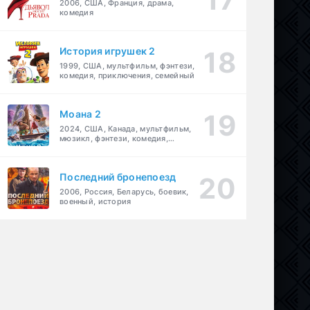
2006, США, Франция, драма,
комедия
История игрушек 2
1999, США, мультфильм, фэнтези,
комедия, приключения, семейный
Моана 2
2024, США, Канада, мультфильм,
мюзикл, фэнтези, комедия,
приключения, семейный
Последний бронепоезд
2006, Россия, Беларусь, боевик,
А
,
драма
,
криминал
военный, история