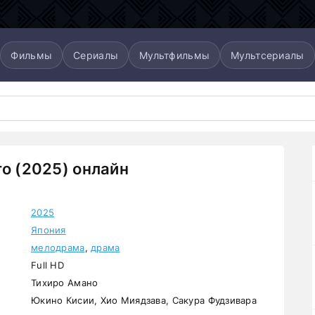
Фильмы
Сериалы
Мультфильмы
Мультсериалы
то (2025) онлайн
2025
Япония
мелодрама
,
драма
Full HD
Тихиро Амано
Юкино Кисии, Хио Миядзава, Сакура Фудзивара