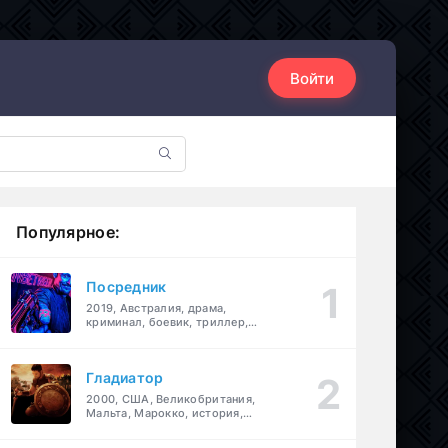
Войти
Популярное:
Посредник
2019, Австралия, драма,
криминал, боевик, триллер,
комедия
Гладиатор
2000, США, Великобритания,
Мальта, Марокко, история,
боевик, драма, приключения