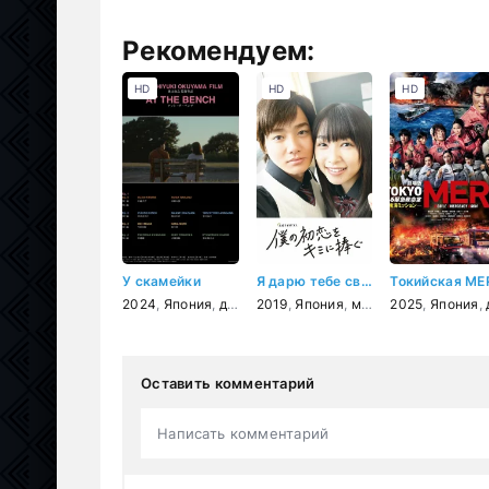
Рекомендуем:
HD
HD
HD
У скамейки
Я дарю тебе свою первую любовь
2024
,
Япония
,
драма
2019
,
Япония
,
мелодрама
2025
,
Япония
,
д
Оставить комментарий
Написать комментарий