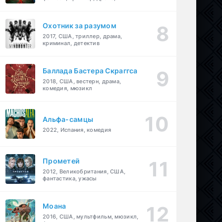
детектив
Охотник за разумом
2017, США, триллер, драма,
криминал, детектив
Баллада Бастера Скраггса
2018, США, вестерн, драма,
комедия, мюзикл
Альфа-самцы
2022, Испания, комедия
Прометей
2012, Великобритания, США,
фантастика, ужасы
Моана
2016, США, мультфильм, мюзикл,