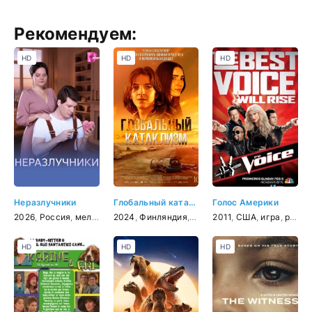
Рекомендуем:
HD
HD
HD
Неразлучники
Глобальный катаклизм
Голос Америки
2026
,
Россия
,
мелодрама
2024
,
Финляндия
,
драма
2011
,
США
,
игра
,
реальное ТВ
HD
HD
HD