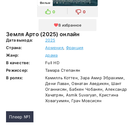
Фильм
0
0
В избранное
Земля Арто (2025) онлайн
Дата выхода:
2025
Страна:
Армения
,
Франция
Жанр:
драма
В качестве:
Full HD
Режиссер:
Тамара Степанян
В ролях:
Камилль Коттен, Зара Амир Эбрахими,
Дени Лаван, Овнатан Аведикян, Шант
Оганнисян, Бабкен Чобанян, Александр
Хачатрян, Asmik Suvaryan, Кристина
Ховагуимян, Грач Мовсисян
Плеер №1