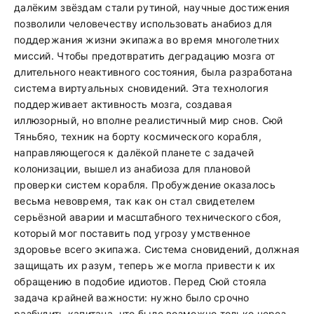
далёким звёздам стали рутиной, научные достижения
позволили человечеству использовать анабиоз для
поддержания жизни экипажа во время многолетних
миссий. Чтобы предотвратить деградацию мозга от
длительного неактивного состояния, была разработана
система виртуальных сновидений. Эта технология
поддерживает активность мозга, создавая
иллюзорный, но вполне реалистичный мир снов. Сюй
Тяньбяо, техник на борту космического корабля,
направляющегося к далёкой планете с задачей
колонизации, вышел из анабиоза для плановой
проверки систем корабля. Пробуждение оказалось
весьма невовремя, так как он стал свидетелем
серьёзной аварии и масштабного технического сбоя,
который мог поставить под угрозу умственное
здоровье всего экипажа. Система сновидений, должная
защищать их разум, теперь же могла привести к их
обращению в подобие идиотов. Перед Сюй стояла
задача крайней важности: нужно было срочно
разбудить капитана, что было возможно только через