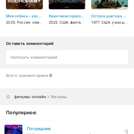
Моя собака – космонавт
Квантовое превосходство
Остров доктора Моро
2025
,
Россия
,
семейный
2025
,
приключения
,
США
,
фантастика
,
комедия
,
1977
боевик
,
США
,
приключения
,
ужасы
,
фан
Оставить комментарий
Написать комментарий
Всего комментариев
0
фильмы онлайн
» Фильмы
Популярное:
Посредник