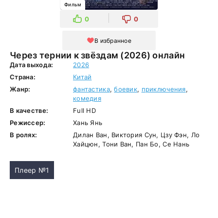
Фильм
0
0
В избранное
Через тернии к звёздам (2026) онлайн
Дата выхода:
2026
Страна:
Китай
Жанр:
фантастика
,
боевик
,
приключения
,
комедия
В качестве:
Full HD
Режиссер:
Хань Янь
В ролях:
Дилан Ван, Виктория Сун, Цзу Фэн, Ло
Хайцюн, Тони Ван, Пан Бо, Се Нань
Плеер №1