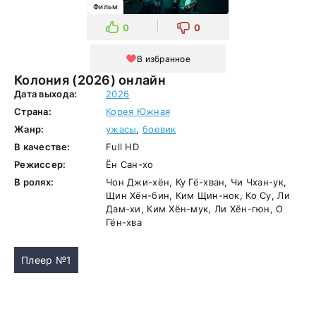
Фильм
0
0
В избранное
Колония (2026) онлайн
Дата выхода:
2026
Страна:
Корея Южная
Жанр:
ужасы
,
боевик
В качестве:
Full HD
Режиссер:
Ён Сан-хо
В ролях:
Чон Джи-хён, Ку Гё-хван, Чи Чхан-ук,
Щин Хён-бин, Ким Щин-нок, Ко Су, Ли
Дам-хи, Ким Хён-мук, Ли Хён-гюн, О
Гён-хва
Плеер №1