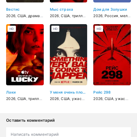
Вестис
Мыс страха
Дом для Золушки
2026
,
США
,
драма
,
криминал
2026
,
США
,
триллер
,
драма
2026
,
,
криминал
Россия
,
мелодрама
HD
HD
HD
Лаки
У меня очень плохое предчувствие
Рейс 298
2026
,
США
,
триллер
,
драма
2026
,
,
криминал
США
,
ужасы
,
драма
2026
,
США
,
ужасы
,
фан
Оставить комментарий
Написать комментарий