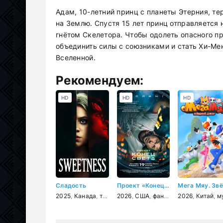
Адам, 10-летний принц с планеты Этерния, т
на Землю. Спустя 15 лет принц отправляется 
гнётом Скелетора. Чтобы одолеть опасного п
объединить силы с союзниками и стать Хи-
Вселенной.
Рекомендуем:
HD
HD
HD
Сладость
Проект «Конец света»
2025
,
Канада
,
триллер
2026
,
драма
,
США
,
фантастика
2026
,
триллер
,
Китай
,
,
мультфи
д