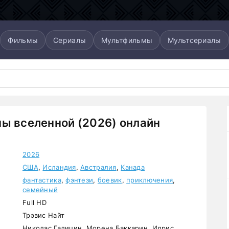
Фильмы
Сериалы
Мультфильмы
Мультсериалы
ы вселенной (2026) онлайн
2026
США
,
Исландия
,
Австралия
,
Канада
фантастика
,
фэнтези
,
боевик
,
приключения
,
семейный
Full HD
Трэвис Найт
Николас Галицин, Морена Баккарин, Идрис