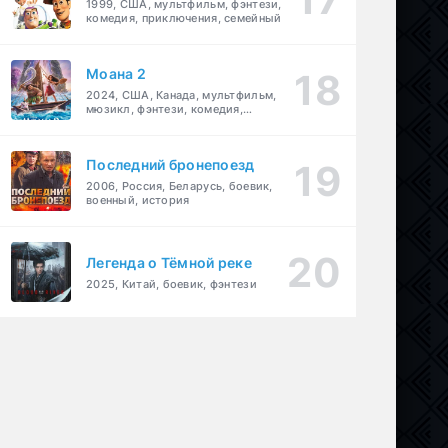
1999, США, мультфильм, фэнтези,
комедия, приключения, семейный
Моана 2
2024, США, Канада, мультфильм,
мюзикл, фэнтези, комедия,
приключения, семейный
Последний бронепоезд
2006, Россия, Беларусь, боевик,
военный, история
Легенда о Тёмной реке
2025, Китай, боевик, фэнтези
ейный
,
фэнтези
,
фантастика