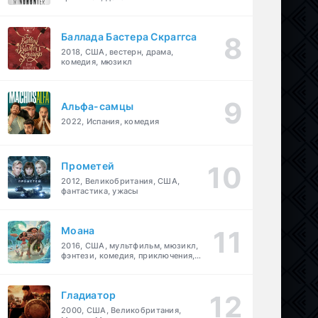
Баллада Бастера Скраггса
2018, США, вестерн, драма,
комедия, мюзикл
Альфа-самцы
2022, Испания, комедия
Прометей
2012, Великобритания, США,
фантастика, ужасы
Моана
2016, США, мультфильм, мюзикл,
фэнтези, комедия, приключения,
семейный
Гладиатор
2000, США, Великобритания,