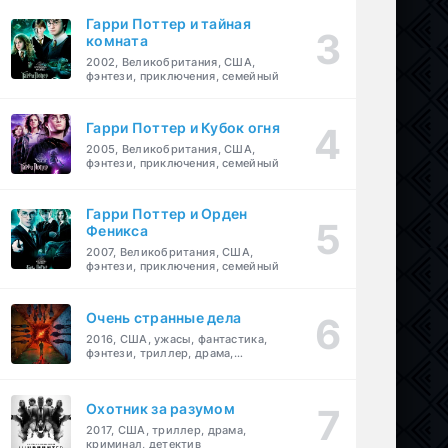
Гарри Поттер и тайная
комната
2002, Великобритания, США,
фэнтези, приключения, семейный
Гарри Поттер и Кубок огня
2005, Великобритания, США,
фэнтези, приключения, семейный
Гарри Поттер и Орден
Феникса
2007, Великобритания, США,
фэнтези, приключения, семейный
Очень странные дела
2016, США, ужасы, фантастика,
фэнтези, триллер, драма,
детектив
Охотник за разумом
2017, США, триллер, драма,
криминал, детектив