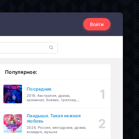
Войти
Популярное:
Посредник
2019, Австралия, драма,
криминал, боевик, триллер,
комедия
Ландыши. Такая нежная
любовь
2024, Россия, мелодрама, драма,
комедия, музыка