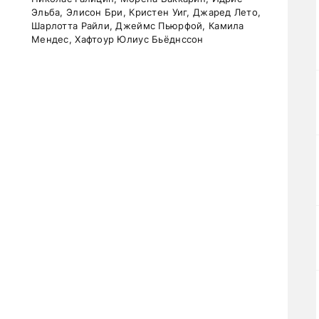
Эльба, Элисон Бри, Кристен Уиг, Джаред Лето,
Шарлотта Райли, Джеймс Пьюрфой, Камила
Мендес, Хафтоур Юлиус Бьёднссон