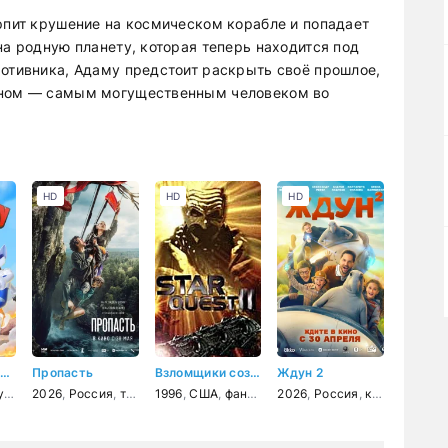
ерпит крушение на космическом корабле и попадает
на родную планету, которая теперь находится под
ротивника, Адаму предстоит раскрыть своё прошлое,
Меном — самым могущественным человеком во
HD
HD
HD
Мега Мяу. Звёздный дозор
Пропасть
Взломщики сознания
Ждун 2
льм
рама
,
2026
приключения
,
,
Россия
детский
,
,
,
триллер
приключения
комедия
1996
,
США
,
фантастика
,
фантастика
2026
,
триллер
,
Россия
,
комедия
,
сем