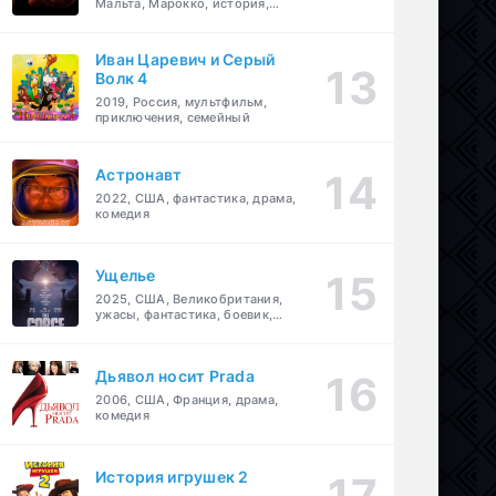
Мальта, Марокко, история,
боевик, драма, приключения
Иван Царевич и Серый
Волк 4
2019, Россия, мультфильм,
приключения, семейный
Астронавт
2022, США, фантастика, драма,
комедия
Ущелье
2025, США, Великобритания,
ужасы, фантастика, боевик,
мелодрама, приключения
Дьявол носит Prada
2006, США, Франция, драма,
комедия
История игрушек 2