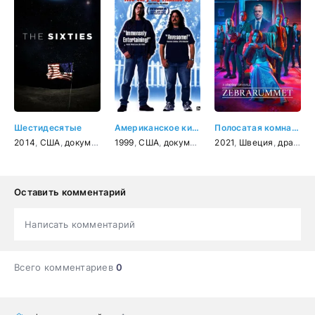
Шестидесятые
Американское кино
Полосатая комната
2014
,
США
,
документальный
1999
,
,
США
история
,
документальный
2021
,
,
Швеция
комедия
,
драма
,
к
Оставить комментарий
Написать комментарий
Всего комментариев
0