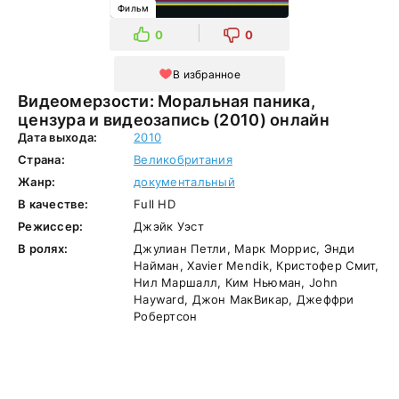
Фильм
0
0
В избранное
Видеомерзости: Моральная паника,
цензура и видеозапись (2010) онлайн
Дата выхода:
2010
Страна:
Великобритания
Жанр:
документальный
В качестве:
Full HD
Режиссер:
Джэйк Уэст
В ролях:
Джулиан Петли, Марк Моррис, Энди
Найман, Xavier Mendik, Кристофер Смит,
Нил Маршалл, Ким Ньюман, John
Hayward, Джон МакВикар, Джеффри
Робертсон