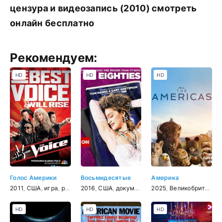
цензура и видеозапись (2010) смотреть
онлайн бесплатно
Рекомендуем:
HD
HD
HD
Голос Америки
Восьмидесятые
Америка
2011
,
США
,
игра
,
реальное ТВ
2016
,
США
,
музыка
,
документальный
2025
,
,
Великобритания
история
HD
HD
HD