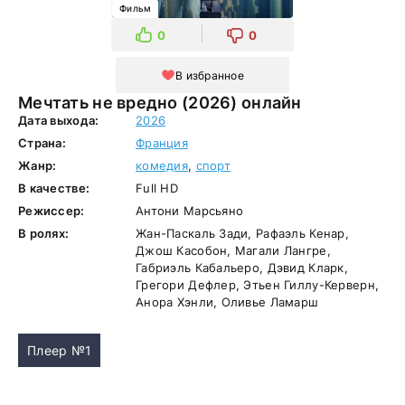
Фильм
0
0
В избранное
Мечтать не вредно (2026) онлайн
Дата выхода:
2026
Страна:
Франция
Жанр:
комедия
,
спорт
В качестве:
Full HD
Режиссер:
Антони Марсьяно
В ролях:
Жан-Паскаль Зади, Рафаэль Кенар,
Джош Касобон, Магали Лангре,
Габриэль Кабальеро, Дэвид Кларк,
Грегори Дефлер, Этьен Гиллу-Керверн,
Анора Хэнли, Оливье Ламарш
Плеер №1