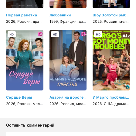
Первая ракетка
Любовники
Шоу Золотой рыбки
2026
,
Россия
,
драма
,
спорт
1999
,
Франция
,
драма
2025
,
Россия
,
мелодрама
HD
HD
HD
Сердце Веры
Авария на дороге счастья
У Марго проблемы с деньгами
2026
,
Россия
,
мелодрама
2026
,
Россия
,
мелодрама
2026
,
США
,
драма
,
ком
Оставить комментарий