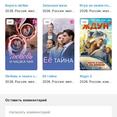
Берега любви
Запасная жена
Игра на своём поле
2026
,
Россия
,
мелодрама
2026
,
Россия
,
мелодрама
2026
,
Россия
,
мелодрама
HD
HD
HD
Любовь и чашка чая
Её тайна
Ждун 2
2026
,
Россия
,
мелодрама
2026
,
криминал
,
Россия
,
мелодрама
2026
,
Россия
,
комедия
Оставить комментарий
Написать комментарий