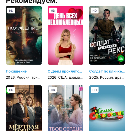
Рекомендуем:
HD
HD
HD
Похищение
С Днём проклятого Валентина!
Солдат по кличке Рекс
2026
,
Россия
,
триллер
,
2026
детектив
,
США
,
драма
,
мелодрама
2025
,
Россия
,
комедия
,
драма
,
в
HD
HD
HD