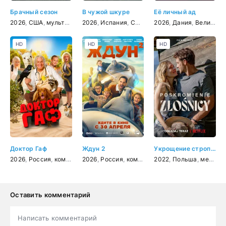
Брачный сезон
В чужой шкуре
Её личный ад
2026
,
США
,
мультфильм
2026
,
мелодрама
,
Испания
,
комедия
,
США
,
мультфильм
2026
,
Дания
,
фэнтези
,
Великобритания
,
ко
HD
HD
HD
Доктор Гаф
Ждун 2
Укрощение строптивой
2026
,
Россия
,
комедия
,
2026
фэнтези
,
Россия
,
семейный
,
комедия
,
2022
семейный
,
Польша
,
фэнтези
,
мелодрама
,
фа
Оставить комментарий
Написать комментарий