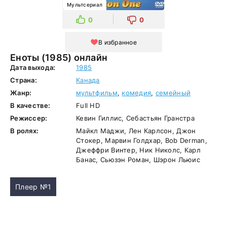
Мультсериал
0
0
В избранное
Еноты (1985) онлайн
Дата выхода:
1985
Страна:
Канада
Жанр:
мультфильм
,
комедия
,
семейный
В качестве:
Full HD
Режиссер:
Кевин Гиллис, Себастьян Гранстра
В ролях:
Майкл Маджи, Лен Карлсон, Джон
Стокер, Марвин Голдхар, Bob Derman,
Джеффри Винтер, Ник Николс, Карл
Банас, Сьюзэн Роман, Шэрон Льюис
Плеер №1