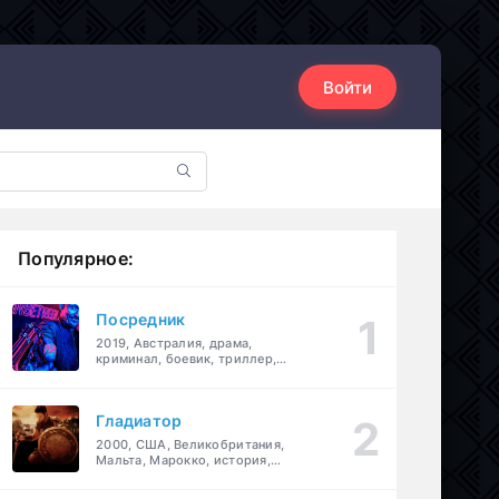
Войти
Популярное:
Посредник
2019, Австралия, драма,
криминал, боевик, триллер,
комедия
Гладиатор
2000, США, Великобритания,
Мальта, Марокко, история,
боевик, драма, приключения