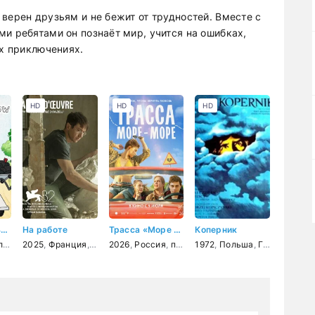
верен друзьям и не бежит от трудностей. Вместе с
и ребятами он познаёт мир, учится на ошибках,
ых приключениях.
HD
HD
HD
Обычный мультик: Утерянные пленки
На работе
Трасса «Море - море»
Коперник
ьм
комедия
2025
,
приключения
,
,
фантастика
Франция
,
драма
,
фэнтези
2026
,
биография
,
,
Россия
боевик
,
,
приключения
драма
1972
,
комедия
,
Польша
,
комедия
,
приключения
,
Германия (ГДР)
,
мелодра
,
с