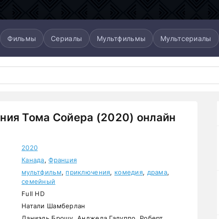
Фильмы
Сериалы
Мультфильмы
Мультсериалы
ия Тома Сойера (2020) онлайн
2020
Канада
,
Франция
мультфильм
,
приключения
,
комедия
,
драма
,
семейный
Full HD
Натали Шамберлан
Даниэль Брошу, Анджела Галуппо, Роберт