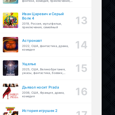
фэнтези, комедия, приключения,
семейный
Иван Царевич и Серый
Волк 4
2019, Россия, мультфильм,
приключения, семейный
Астронавт
2022, США, фантастика, драма,
комедия
Ущелье
2025, США, Великобритания,
ужасы, фантастика, боевик,
мелодрама, приключения
Дьявол носит Prada
2006, США, Франция, драма,
комедия
История игрушек 2