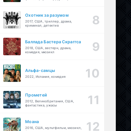
детектив
Охотник за разумом
2017, США, триллер, драма,
криминал, детектив
Баллада Бастера Скраггса
2018, США, вестерн, драма,
комедия, мюзикл
Альфа-самцы
2022, Испания, комедия
Прометей
2012, Великобритания, США,
фантастика, ужасы
Моана
2016, США, мультфильм, мюзикл,