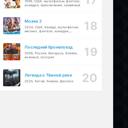
1999, США, мультфильм, фэнтези,
комедия, приключения, семейный
Моана 2
2024, США, Канада, мультфильм,
мюзикл, фэнтези, комедия,
приключения, семейный
Последний бронепоезд
2006, Россия, Беларусь, боевик,
военный, история
Легенда о Тёмной реке
2025, Китай, боевик, фэнтези
ма
емейный
,
драма
,
военный
,
биография
,
история