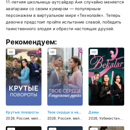
11-летняя школьница-аутсайдер Аня случайно меняется
аватарами со своим кумиром — популярным
персонажем в виртуальном мире «Технолайк». Теперь
девочке предстоит пройти испытание славой, победить
таинственного злодея и обрести настоящих друзей.
Рекомендуем:
HD
HD
HD
Крутые повороты
Твое сердце в надежных руках
Дамы
2026
,
Россия
,
мелодрама
2026
,
Россия
,
мелодрама
2026
,
Узбекистан
,
дра