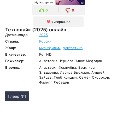
Мультсериал
0
0
В избранное
Технолайк (2025) онлайн
Дата выхода:
2025
Страна:
Россия
Жанр:
мультфильм
,
фантастика
В качестве:
Full HD
Режиссер:
Анастасия Чернова, Ашот Мефодин
В ролях:
Анастасия Фомичёва, Василиса
Эльдарова, Лариса Брохман, Андрей
Зайцев, Глеб Крицын, Семён Окороков,
Филипп Лебедев
Плеер №1