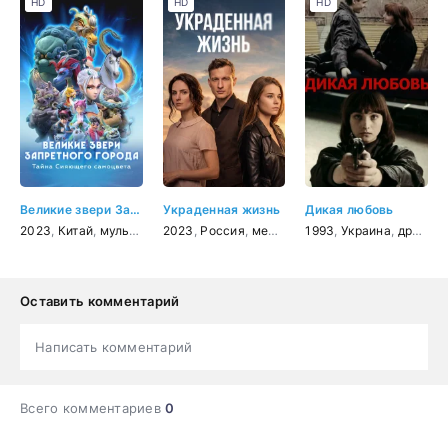
HD
HD
HD
Великие звери Запретного города: Тайна Сияющего самоцвета
Украденная жизнь
Дикая любовь
2023
,
Китай
,
мультфильм
2023
,
фэнтези
,
Россия
,
приключения
,
мелодрама
1993
,
комедия
,
Украина
,
семейный
,
драма
Оставить комментарий
Написать комментарий
Всего комментариев
0