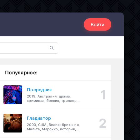
Войти
Популярное:
Посредник
2019, Австралия, драма,
криминал, боевик, триллер,
комедия
Гладиатор
2000, США, Великобритания,
Мальта, Марокко, история,
боевик, драма, приключения