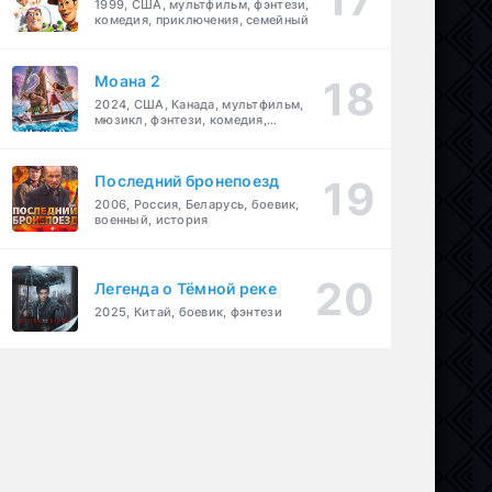
1999, США, мультфильм, фэнтези,
комедия, приключения, семейный
Моана 2
2024, США, Канада, мультфильм,
мюзикл, фэнтези, комедия,
приключения, семейный
Последний бронепоезд
2006, Россия, Беларусь, боевик,
военный, история
Легенда о Тёмной реке
2025, Китай, боевик, фэнтези
ик
,
комедия
,
семейный