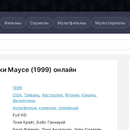
Фильмы
Сериалы
Мультфильмы
Мультсериалы
ки Маусе (1999) онлайн
1999
США
,
Тайвань
,
Австралия
,
Япония
,
Канада
,
Филиппины
мультфильм
,
комедия
,
семейный
Full HD
Тони Крэйг, Бобс Гэннауэй
Билл Фармер, Тони Ансельмо, Уэйн Оллвайн,