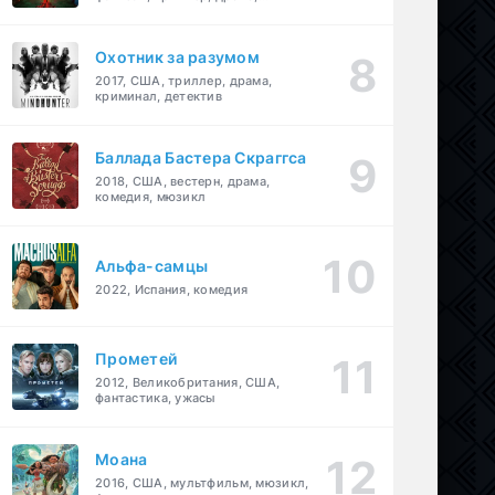
детектив
Охотник за разумом
2017, США, триллер, драма,
криминал, детектив
Баллада Бастера Скраггса
2018, США, вестерн, драма,
комедия, мюзикл
Альфа-самцы
2022, Испания, комедия
Прометей
2012, Великобритания, США,
фантастика, ужасы
Моана
2016, США, мультфильм, мюзикл,