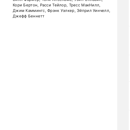
Кори Бертон, Расси Тейлор, Тресс МакНилл,
Джим Каммингс, Фрэнк Уэлкер, Эйприл Уинчелл,
Джефф Беннетт