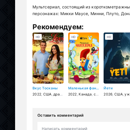
Мультсериал, состоящий из короткометражны
персонажах: Микки Маусе, Минни, Плуто, Дон
Рекомендуем:
HD
HD
HD
Вкус Тосканы
Маленькая фантазерка
Йети
2022
,
США
,
драма
,
мелодрама
2022
,
Канада
,
комедия
,
семейный
2026
,
США
,
ужасы
Оставить комментарий
Написать комментарий