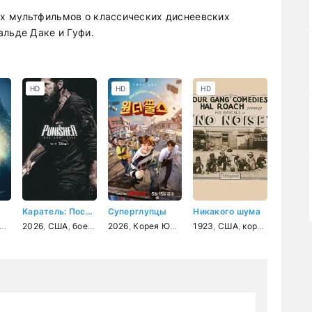
х мультфильмов о классических диснеевских
альде Даке и Гуфи.
HD
HD
HD
Каратель: Последнее убийство
Суперглупцы
Никакого шума
2026
,
США
,
боевик
,
триллер
2026
,
Корея Южная
,
драма
,
криминал
,
1923
фантастика
,
США
,
приключения
,
короткометражка
,
комедия
,
боев