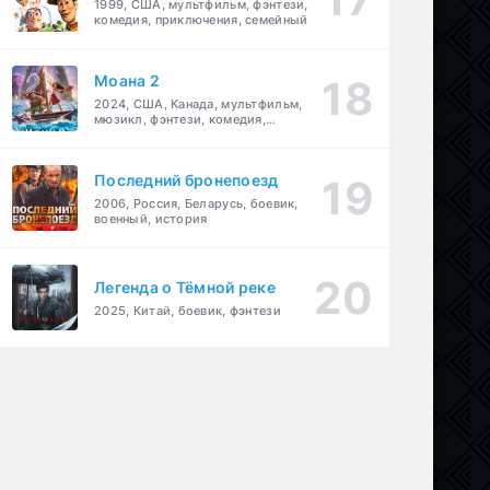
1999, США, мультфильм, фэнтези,
комедия, приключения, семейный
Моана 2
2024, США, Канада, мультфильм,
мюзикл, фэнтези, комедия,
приключения, семейный
Последний бронепоезд
2006, Россия, Беларусь, боевик,
военный, история
Легенда о Тёмной реке
2025, Китай, боевик, фэнтези
ал
лодрама
,
комедия
,
спорт