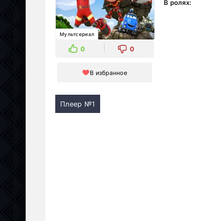
В ролях:
Мультсериал
0
0
В избранное
Плеер №1