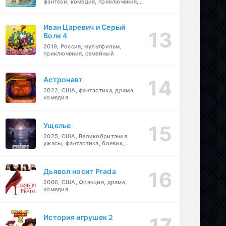
фэнтези, комедия, приключения,
семейный
Иван Царевич и Серый
Волк 4
2019, Россия, мультфильм,
приключения, семейный
Астронавт
2022, США, фантастика, драма,
комедия
Ущелье
2025, США, Великобритания,
ужасы, фантастика, боевик,
мелодрама, приключения
Дьявол носит Prada
2006, США, Франция, драма,
комедия
История игрушек 2