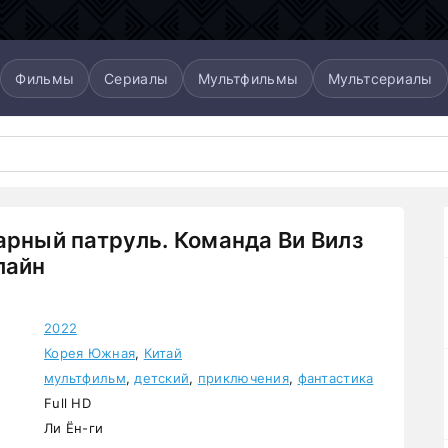
Фильмы
Сериалы
Мультфильмы
Мультсериалы
арный патруль. Команда Ви Вилз
лайн
2022
Корея Южная
,
Китай
мультфильм
,
детский
,
приключения
,
фантастика
Full HD
Ли Ён-ги