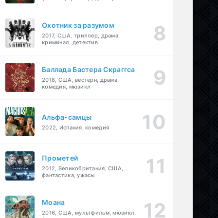
детектив
Охотник за разумом
2017, США, триллер, драма,
криминал, детектив
Баллада Бастера Скраггса
2018, США, вестерн, драма,
комедия, мюзикл
Альфа-самцы
2022, Испания, комедия
Прометей
2012, Великобритания, США,
фантастика, ужасы
Моана
2016, США, мультфильм, мюзикл,