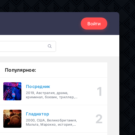
Войти
Популярное:
Посредник
2019, Австралия, драма,
криминал, боевик, триллер,
комедия
Гладиатор
2000, США, Великобритания,
Мальта, Марокко, история,
боевик, драма, приключения