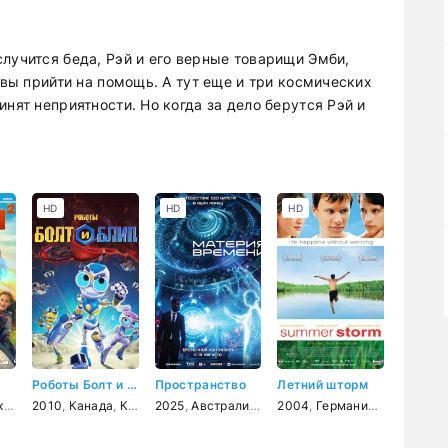
лучится беда, Рэй и его верные товарищи Эмби,
овы прийти на помощь. А тут еще и три космических
нят неприятности. Но когда за дело берутся Рэй и
HD
HD
HD
Роботы Болт и Блип
Пространство
Летний шторм
й
едия
,
спорт
2010
,
семейный
,
Канада
,
,
Корея Южная
фэнтези
2025
,
фантастика
,
Австралия
,
мультфильм
,
фантастика
2004
,
фантастика
,
Германия
,
триллер
,
детский
,
драма
,
кримин
,
ме