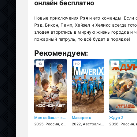
онлайн бесплатно
Новые приключения Рэя и его команды. Если с
Рэд, Бикон, Памп, Хейзел и Хеликс всегда гот
злодея вторглись в мирную жизнь городка и чи
пожарный патруль, то всё будет в порядке!
Рекомендуем:
HD
HD
HD
Моя собака – космонавт
Маверикс
Ждун 2
2025
,
Россия
,
семейный
2022
,
,
приключения
Австралия
,
драма
,
2026
комедия
,
,
семейны
Россия
,
ком