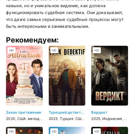
навыки, но и уникальное видение, как должна
функционировать судебная система. Они доказывают,
что даже самые серьезные судебные процессы могут
быть интересными и занимательными.
Рекомендуем:
HD
HD
HD
Закон притяжения
Турецкий детектив
Вердикт
2020
,
США
,
мелодрама
2023
,
Турция
,
США
,
триллер
2025
,
,
Индонезия
драма
,
криминал
,
Коре
HD
HD
HD