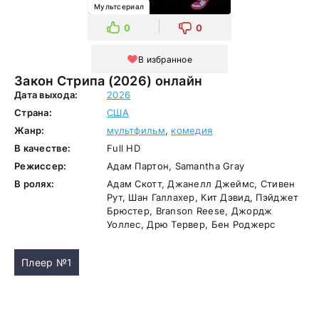
Мультсериал
0
0
В избранное
Закон Стрипа (2026) онлайн
Дата выхода:
2026
Страна:
США
Жанр:
мультфильм
,
комедия
В качестве:
Full HD
Режиссер:
Адам Партон, Samantha Gray
В ролях:
Адам Скотт, Джанелл Джеймс, Стивен
Рут, Шан Галлахер, Кит Дэвид, Пэйджет
Брюстер, Branson Reese, Джордж
Уоллес, Дрю Тервер, Бен Роджерс
Плеер №1