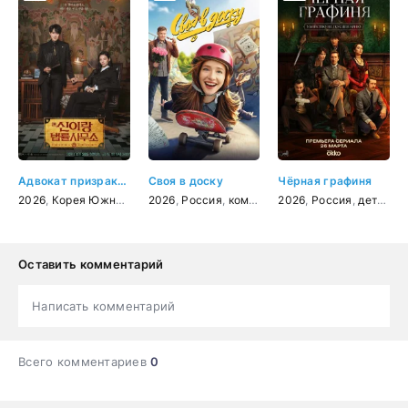
Адвокат призраков
Своя в доску
Чёрная графиня
2026
,
Корея Южная
,
детектив
2026
,
Россия
,
фэнтези
,
комедия
,
комедия
2026
,
Россия
,
детектив
Оставить комментарий
Написать комментарий
Всего комментариев
0